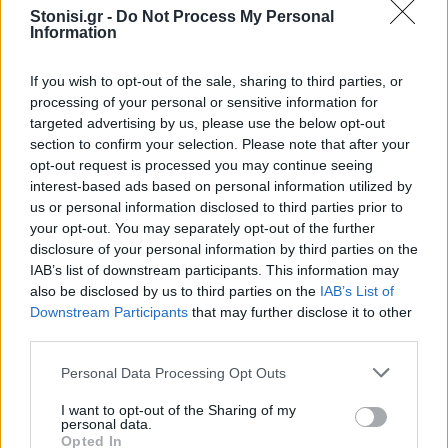
Η αντίστροφη μέτρηση για την πρώτη εμφάνιση
Stonisi.gr -
Do Not Process My Personal
της Μαρίνας Σπανού στη Λέσβο έχει ήδη ξεκινήσει,
Information
με τους διοργανωτές να προσκαλούν το κοινό σε
μια βραδιά γεμάτη μουσική, συναίσθημα και
If you wish to opt-out of the sale, sharing to third parties, or
processing of your personal or sensitive information for
καλοκαιρινή ατμόσφαιρα.
targeted advertising by us, please use the below opt-out
section to confirm your selection. Please note that after your
opt-out request is processed you may continue seeing
Δείτε περισσότερα άρθρα μας στα αποτελέσματα
interest-based ads based on personal information utilized by
αναζήτησης
us or personal information disclosed to third parties prior to
Add stonisi.gr on Google ↗
your opt-out. You may separately opt-out of the further
disclosure of your personal information by third parties on the
IAB’s list of downstream participants. This information may
also be disclosed by us to third parties on the
IAB’s List of
Downstream Participants
that may further disclose it to other
ΣΤΗΝ ΙΔΙΑ ΚΑΤΗΓΟΡΙΑ
third parties.
ΜΟΥΣΙΚΗ
Personal Data Processing Opt Outs
Ο Σταμάτης Γονίδης στον
Οινοφόρο για μια μεγάλη λαϊκή
I want to opt-out of the Sharing of my
βραδιά
personal data.
Ο δημοφιλής ερμηνευτής έρχεται
Opted In