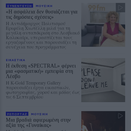
ΣΥΝΕΝΤΕΥΞΗ
ΜΟΥΣΙΚΗ
«Η ασφάλεια δεν θυσιάζεται για
τις δημόσιες σχέσεις»
Η Αντιδήμαρχος Πολιτισμού
Εριφύλη Χιωτέλλη μιλά για τη
μεγάλη ανταπόκριση στο Λεσβιακό
Καλοκαίρι, υπερασπίζεται τους
εργαζομένους και παρουσιάζει τη
συνέχεια του προγράμματος
ΕΙΚΑΣΤΙΚΑ
Η έκθεση «SPECTRAL» φέρνει
μια «φασματική» εμπειρία στη
Λέσβο
Η K-Gold Temporary Gallery
παρουσιάζει έργα εικαστικών,
φωτογραφίας, χορού και μόδας έως
τις 6 Σεπτεμβρίου
ΡΕΠΟΡΤΑΖ
ΜΟΥΣΙΚΗ
Μια βραδιά αφιερωμένη στην
αξία της «Γυναίκας»