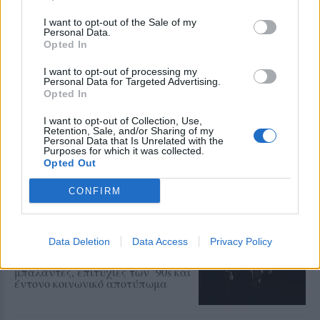
στη Λέσβο το Σάββατο 15
Αυγούστου για μια εμφάνιση με
I want to opt-out of the Sale of my
τις μεγαλύτερες επιτυχίες της
Personal Data.
πολυετούς καριέρας του
Opted In
I want to opt-out of processing my
ΜΟΥΣΙΚΗ
Personal Data for Targeted Advertising.
Μεγάλες άριες και μελωδίες στο
Opted In
Μουσείο Teriade
Το 3ο Μουσικό Φεστιβάλ του Δήμου
I want to opt-out of Collection, Use,
Μυτιλήνης συνεχίζεται την
Retention, Sale, and/or Sharing of my
Παρασκευή στο Κάστρο με το
Personal Data that Is Unrelated with the
Iberus Quartet και ελεύθερη είσοδο
Purposes for which it was collected.
Opted Out
CONFIRM
ΡΕΠΟΡΤΑΖ
ΜΟΥΣΙΚΗ
Μια ξεχωριστή μουσική βραδιά
με τον Πάνο Βλάχο στο Κάστρο
Data Deletion
Data Access
Privacy Policy
της Μυτιλήνης
Μια συναυλία με λαϊκά,
μπαλάντες, επιτυχίες των ’90s και
έντονο κοινωνικό αποτύπωμα