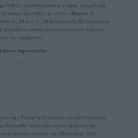
φεστιβάλ γεμάτο μουσική, κίνηση, συμμετοχή
 επετειακό φεστιβάλ με τίτλο «Balance &
πό τις 24 έως τις 28 Ιουνίου στη Μυτιλήνη και
ή χορωδιών, μουσικών, καλλιτεχνών τσίρκου
λων του σχήματος.
κή και δημιουργία
ΔΙΑΦΗΜΙΣΗ
ίνει την Τετάρτη 24 Ιουνίου στο 6ο Γυμνάσιο
γματοποιηθεί πατινάδα στους δρόμους της
ινό κλίμα στο κέντρο της Μυτιλήνης. Στη