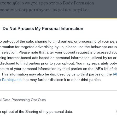
ματοποιηθεί ανοιχτό εργαστήριο Body Percussion
πορούν να συμμετάσχουν μικροί και μεγάλοι.
εχίζονται και την Πέμπτη 25 Ιουνίου, όταν στις
τερο ανοιχτό εργαστήριο Body Percussion από
 -
Do Not Process My Personal Information
καιρία σε ακόμη περισσότερους συμμετέχοντες
από τον ρυθμό και την κίνηση του σώματος.
to opt-out of the sale, sharing to third parties, or processing of your per
formation for targeted advertising by us, please use the below opt-out s
ΔΙΑΦΗΜΙΣΗ
r selection. Please note that after your opt-out request is processed y
eing interest-based ads based on personal information utilized by us or
disclosed to third parties prior to your opt-out. You may separately opt-
losure of your personal information by third parties on the IAB’s list of
. This information may also be disclosed by us to third parties on the
IA
Participants
that may further disclose it to other third parties.
l Data Processing Opt Outs
o opt-out of the Sharing of my personal data.