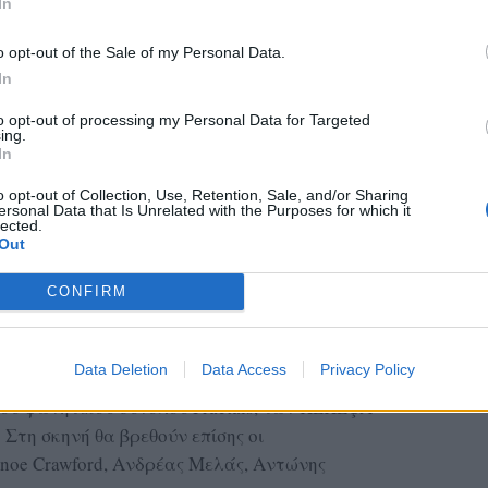
In
o opt-out of the Sale of my Personal Data.
In
to opt-out of processing my Personal Data for Targeted
ing.
In
o opt-out of Collection, Use, Retention, Sale, and/or Sharing
ersonal Data that Is Unrelated with the Purposes for which it
lected.
ντρο του φεστιβάλ
Out
 οι εκδηλώσεις μεταφέρονται στα Τσαμάκια.
CONFIRM
τό εργαστήριο μουσικού τσίρκου και
 Circus για παιδιά και ενήλικες, ενώ στις
Data Deletion
Data Access
Privacy Policy
συναυλία με τη συμμετοχή της Polyphonica
, του φωνητικού συνόλου Fractals, των KEKEÇA
 Στη σκηνή θα βρεθούν επίσης οι
noe Crawford, Ανδρέας Μελάς, Αντώνης