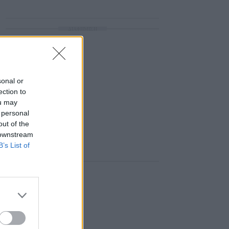
ΔΙΑΦΗΜΙΣΗ
sonal or
ection to
ou may
 personal
out of the
 downstream
B’s List of