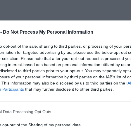
 -
Do Not Process My Personal Information
to opt-out of the sale, sharing to third parties, or processing of your per
formation for targeted advertising by us, please use the below opt-out s
r selection. Please note that after your opt-out request is processed y
eing interest-based ads based on personal information utilized by us or
disclosed to third parties prior to your opt-out. You may separately opt-
losure of your personal information by third parties on the IAB’s list of
. This information may also be disclosed by us to third parties on the
IA
Participants
that may further disclose it to other third parties.
l Data Processing Opt Outs
 σταματήσει την προσπάθειά του και να
θεί, θέτοντας τον σεβασμό προς τον αντίπαλο
o opt-out of the Sharing of my personal data.
μεταλλίου. Αφού ο συναθλητής του σηκώθηκε,