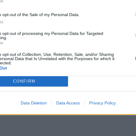
In
ύρσα.
θερμό χειροκρότημα των θεατών και την
o opt-out of the Sale of my Personal Data.
ς αρχής, καθώς η ΕΑΟΜ-ΑμεΑ έκανε ειδική
In
 σταδίου, χαρακτηρίζοντας την πράξη του ως
to opt-out of processing my Personal Data for Targeted
μιλλας και αθλητικού πολιτισμού.
ing.
In
ΔΙΑΦΗΜΙΣΗ
o opt-out of Collection, Use, Retention, Sale, and/or Sharing
ersonal Data that Is Unrelated with the Purposes for which it
lected.
Out
CONFIRM
Data Deletion
Data Access
Privacy Policy