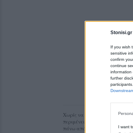
Stonisi.gr
If you wish 
sensitive in
confirm you
continue se
information 
further disc
participants
Downstream 
Persona
Χωρίς να διστάσει, επέλεξε να
περιμένει τον αθλητή να σηκω
I want t
πάνω από τη διεκδίκηση ενός 