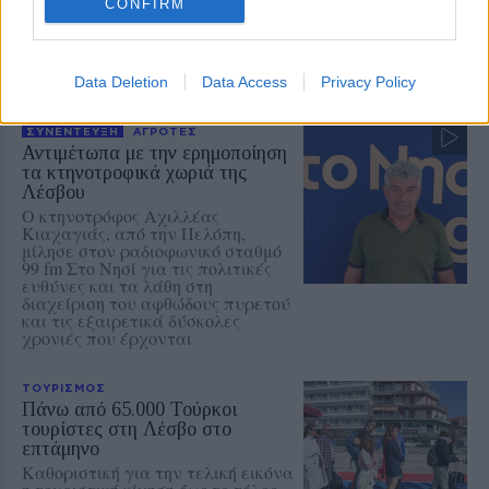
CONFIRM
άλλες 28 μονάδες
Data Deletion
Data Access
Privacy Policy
ΣΥΝΕΝΤΕΥΞΗ
ΑΓΡΟΤΕΣ
Αντιμέτωπα με την ερημοποίηση
τα κτηνοτροφικά χωριά της
Λέσβου
Ο κτηνοτρόφος Αχιλλέας
Κιαχαγιάς, από την Πελόπη,
μίλησε στον ραδιοφωνικό σταθμό
99 fm Στο Νησί για τις πολιτικές
ευθύνες και τα λάθη στη
διαχείριση του αφθώδους πυρετού
και τις εξαιρετικά δύσκολες
χρονιές που έρχονται
ΤΟΥΡΙΣΜΟΣ
Πάνω από 65.000 Τούρκοι
τουρίστες στη Λέσβο στο
επτάμηνο
Καθοριστική για την τελική εικόνα