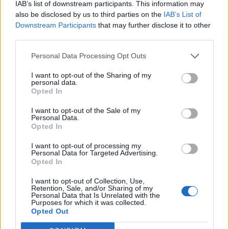
Δείτε περισσότερα άρθρα μας στα αποτελέσματα
IAB’s list of downstream participants. This information may
αναζήτησης
also be disclosed by us to third parties on the
IAB’s List of
Downstream Participants
that may further disclose it to other
Add stonisi.gr on Google ↗
third parties.
Personal Data Processing Opt Outs
I want to opt-out of the Sharing of my
ΣΤΗΝ ΙΔΙΑ ΚΑΤΗΓΟΡΙΑ
personal data.
Opted In
ΑΓΟΡΑ
I want to opt-out of the Sale of my
Η Μυτιλήνη κινείται στους
Personal Data.
ρυθμούς της Λευκής Νύχτας
Opted In
Μουσική, παιδικές δράσεις,
κεράσματα και μεγάλες
I want to opt-out of processing my
προσφορές από τις 6.30 το
Personal Data for Targeted Advertising.
απόγευμα – Ο Γιάννης Μουτζούρης
Opted In
παρουσίασε στον «Ν» 99 fm το
αναλυτικό πρόγραμμα
I want to opt-out of Collection, Use,
Retention, Sale, and/or Sharing of my
Personal Data that Is Unrelated with the
ΑΓΡΟΤΕΣ
Purposes for which it was collected.
Νέα κρούσματα αφθώδους
Opted Out
πυρετού σε Κάπη και Λεπέτυμνο
Αρνητικά τα αποτελέσματα σε