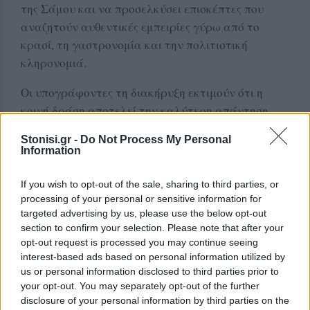
της Σάμου και να προσελκύσει επισκέπτες που
αναζητούν αυθεντικές εμπειρίες γύρω από το
κρασί, τη γαστρονομία και την πολιτιστική
κληρονομιά.
Οι υπογράφοντες τη διακήρυξη εκτιμούν ότι η
κοινή δράση αποτελεί την καλύτερη απάντηση
στις σύγχρονες προκλήσεις που αντιμετωπίζει ο
Stonisi.gr -
Do Not Process My Personal
αμπελοοινικός τομέας, από τις επιπτώσεις της
Information
κλιματικής αλλαγής έως τον αυξανόμενο
ανταγωνισμό στις διεθνείς αγορές. Μέσα από τη
If you wish to opt-out of the sale, sharing to third parties, or
συνεργασία φιλοδοξούν να προστατεύσουν την
processing of your personal or sensitive information for
targeted advertising by us, please use the below opt-out
αυθεντικότητα των ιστορικών προϊόντων τους και
section to confirm your selection. Please note that after your
να διασφαλίσουν τη συνέχιση μιας παράδοσης που
opt-out request is processed you may continue seeing
έχει διαμορφώσει την ταυτότητα ολόκληρων
interest-based ads based on personal information utilized by
περιοχών της Ευρώπης.
us or personal information disclosed to third parties prior to
your opt-out. You may separately opt-out of the further
disclosure of your personal information by third parties on the