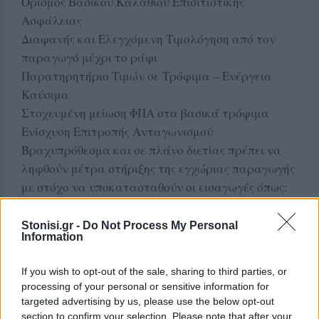
Ορισμός Βασικού Καλαθιού Επισιτιστικής
Ασφάλειας
Διαφανής και Ελεγχόμενη Τιμολόγηση από τον
παραγωγό μέχρι το ράφι
Παρατηρητήριο Τιμών σε Τρόφιμα – Ενέργεια
Καύσιμα
Στοχευμένη μείωση ΦΠΑ στα βασικά τρόφιμα
Ενίσχυση Επιτροπής Ανταγωνισμού
Βραχυπρόθεσμα και σε πλάνο διετίας πρέπει να
ληφθούν μέτρα στήριξης της εγχώριας παραγωγής
με στόχο να υποκατασταθούν οι εισαγωγές όπως:
Εθνικό σχέδιο υποκατάστασης εισαγωγών
Stonisi.gr -
Do Not Process My Personal
Συμβολαιακή παραγωγή βασικών τροφίμων
Information
Συνεταιριστικά σχήματα παραγωγών
Στρατηγικά αποθέματα βασικών τροφίμων
If you wish to opt-out of the sale, sharing to third parties, or
processing of your personal or sensitive information for
Τέλος σε ορίζοντα 5ετίας, η χώρα χρειάζεται τη
targeted advertising by us, please use the below opt-out
θέσπιση μιας ολοκληρωμένης Αλλαγής
section to confirm your selection. Please note that after your