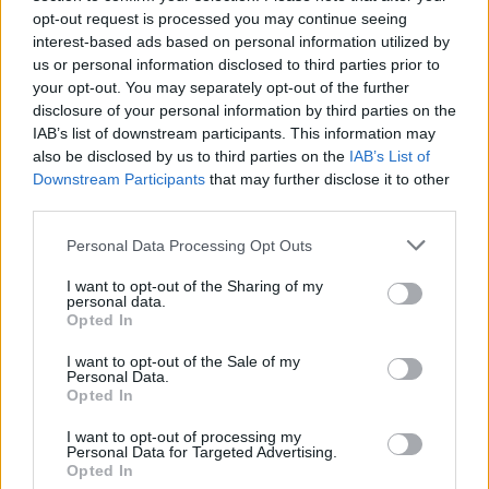
Παραγωγικού Προτύπου.
opt-out request is processed you may continue seeing
interest-based ads based on personal information utilized by
Αυτό σημαίνει μέτρα που να προωθούν τα εξής:
us or personal information disclosed to third parties prior to
your opt-out. You may separately opt-out of the further
Αναβάθμιση πρωτογενούς παραγωγής
disclosure of your personal information by third parties on the
Σύνδεση αγροδιατροφής με τον τουρισμό
IAB’s list of downstream participants. This information may
also be disclosed by us to third parties on the
IAB’s List of
Μείωση της εξάρτησης από εισαγόμενες πρώτες
Downstream Participants
that may further disclose it to other
ύλες
third parties.
Προγράμματα διαχείρισης υδάτινων πόρων
Personal Data Processing Opt Outs
Εξαγώγιμα προϊόντα με ειδικά κίνητρα
I want to opt-out of the Sharing of my
Το συμπέρασμα είναι ένα και κανείς δεν μπορεί να
personal data.
Opted In
αρνηθεί την πραγματικότητα, το καλάθι δεν
βγαίνει.Η ΕΛ.Α.Σ έχει την πρόταση για ουσιαστική
I want to opt-out of the Sale of my
Personal Data.
Προστασία απέναντι στην ακρίβεια,για μια Ζωή
Opted In
με Αξιοπρέπεια.
I want to opt-out of processing my
Personal Data for Targeted Advertising.
Η ΕΛΑΣ συνόδευσε το συγκεκριμένο βίντεο με την
Opted In
εξής λεζάντα:«Στον καιρό της ακρίβειας ένα