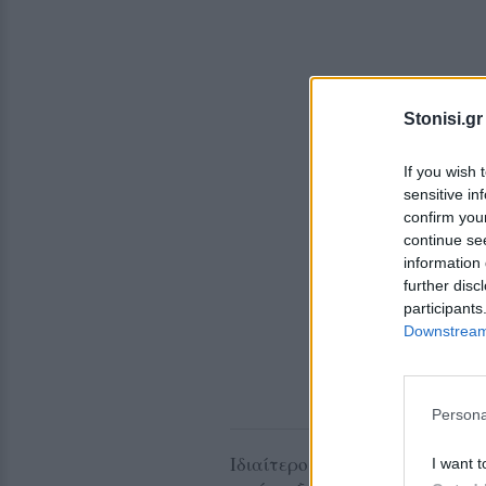
Stonisi.gr
If you wish 
sensitive in
confirm you
continue se
information 
further disc
participants
Downstream 
Persona
Ιδιαίτερο προβληματισμό προκ
I want t