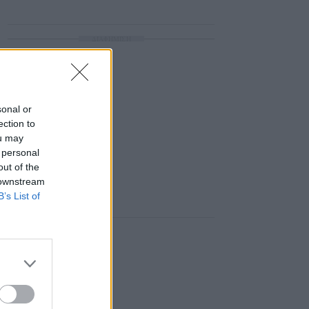
ΔΙΑΦΗΜΙΣΗ
sonal or
ection to
ou may
 personal
out of the
 downstream
B’s List of