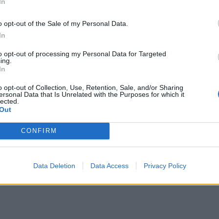
 στις τιμές της ενέργειας και των μη
In
χετικός δείκτης αυξήθηκε στο 2,3% από 2,1%
χύει τα σενάρια για περαιτέρω σύσφιξη της
o opt-out of the Sale of my Personal Data.
ευρωζώνη.
In
οτελεί τον βασικό παράγοντα των
to opt-out of processing my Personal Data for Targeted
ing.
ε ετήσια αύξηση 10,9%. Παράλληλα, οι
In
ική επιτάχυνση, με τις τιμές να αυξάνονται
ιο. Αντίθετα, οι αυξήσεις στα τρόφιμα, τα
o opt-out of Collection, Use, Retention, Sale, and/or Sharing
ersonal Data that Is Unrelated with the Purposes for which it
ό εμφανίστηκαν πιο ήπιες, καθώς
lected.
4% τον προηγούμενο μήνα. Ανοδικά κινήθηκαν
Out
χανικά αγαθά, με ετήσια αύξηση 0,9%.
CONFIRM
ΔΙΑΦΗΜΙΣΗ
Data Deletion
Data Access
Privacy Policy