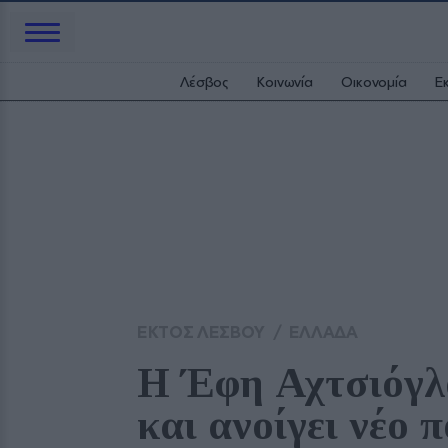
Λέσβος
Κοινωνία
Οικονομία
Ε
ΕΚΤΟΣ ΛΕΣΒΟΥ
/
ΕΛΛΑΔΑ
Η Έφη Αχτσιόγλο
και ανοίγει νέο 