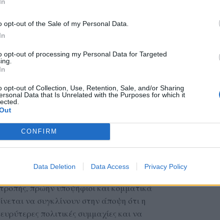
In
o opt-out of the Sale of my Personal Data.
In
to opt-out of processing my Personal Data for Targeted
ing.
In
o opt-out of Collection, Use, Retention, Sale, and/or Sharing
ersonal Data that Is Unrelated with the Purposes for which it
lected.
Out
CONFIRM
η μεγαλύτερη σημασία καθώς συμπίπτει με την
Data Deletion
Data Access
Privacy Policy
100 στελεχών της Νέας Αριστεράς, μεταξύ των
ιτροπής, πρώην υποψήφιοι και κομματικά
νεται να συγκλίνουν στην άποψη ότι η
 ευρύτερες πολιτικές συμμαχίες και να