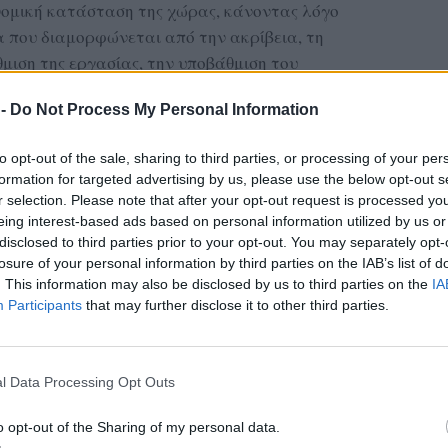
ονομική κατάσταση της χώρας, κάνοντας λόγο
 που διαμορφώνεται από την ακρίβεια, τη
μιση της εργασίας, την υποβάθμιση του
κιμασία των δημοκρατικών θεσμών.
 -
Do Not Process My Personal Information
ν οι αναφορές της στη στρατηγική που
 Αριστεράς. Η πρώην υπουργός εκφράζει
to opt-out of the sale, sharing to third parties, or processing of your per
formation for targeted advertising by us, please use the below opt-out s
ν επιλογή να δοθεί προτεραιότητα, όπως
r selection. Please note that after your opt-out request is processed y
μιας ιδεολογικής ταυτότητας αντί στην
eing interest-based ads based on personal information utilized by us or
ιστερού και προοδευτικού πλειοψηφικού
disclosed to third parties prior to your opt-out. You may separately opt-
έρνησης.
losure of your personal information by third parties on the IAB’s list of
. This information may also be disclosed by us to third parties on the
IA
ΔΙΑΦΗΜΙΣΗ
Participants
that may further disclose it to other third parties.
l Data Processing Opt Outs
o opt-out of the Sharing of my personal data.