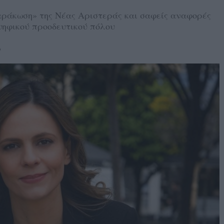
χαράκωση» της Νέας Αριστεράς και σαφείς αναφορές
ψηφικού προοδευτικού πόλου
6