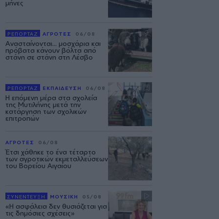
μήνες
ΡΕΠΟΡΤΑΖ
ΑΓΡΟΤΕΣ
06/08
Ανασταίνονται... μοσχάρια και
πρόβατα κάνουν βόλτα από
στάνη σε στάνη στη Λέσβο
ΡΕΠΟΡΤΑΖ
ΕΚΠΑΙΔΕΥΣΗ
06/08
Η επόμενη μέρα στα σχολεία
της Μυτιλήνης μετά την
κατάργηση των σχολικών
επιτροπών
ΑΓΡΟΤΕΣ
06/08
Έτσι χάθηκε το ένα τέταρτο
των αγροτικών εκμεταλλεύσεων
του Βορείου Αιγαίου
ΣΥΝΕΝΤΕΥΞΗ
ΜΟΥΣΙΚΗ
05/08
«Η ασφάλεια δεν θυσιάζεται για
τις δημόσιες σχέσεις»