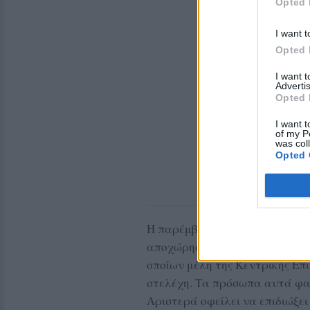
Opted 
I want t
Opted 
I want 
Advertis
Opted 
I want t
of my P
was col
Opted 
Η παρέμβασή της αποκτά ακόμ
αποχώρηση περισσότερων από 
οποίων μέλη της Κεντρικής Επ
στελέχη. Τα πρόσωπα αυτά φαί
Αριστερά οφείλει να επιδιώξει