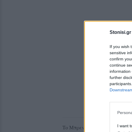
Stonisi.gr
If you wish 
sensitive in
confirm you
continue se
information 
further disc
participants
Downstream 
Persona
I want t
Το Μπρεντ ενισχύθηκε κατά 2,