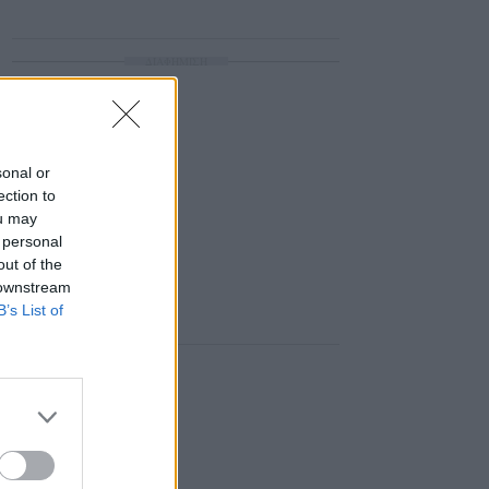
ΔΙΑΦΗΜΙΣΗ
sonal or
ection to
ou may
 personal
out of the
 downstream
B’s List of