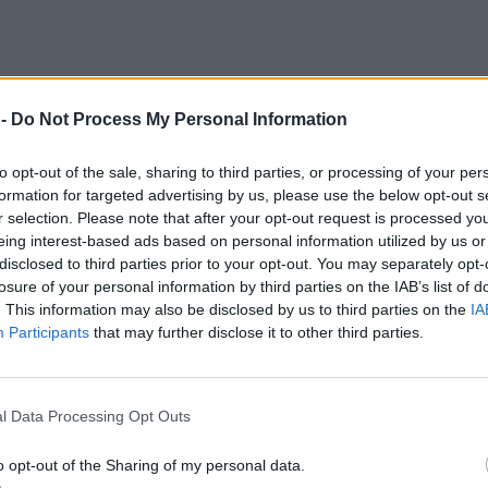
 -
Do Not Process My Personal Information
to opt-out of the sale, sharing to third parties, or processing of your per
formation for targeted advertising by us, please use the below opt-out s
r selection. Please note that after your opt-out request is processed y
eing interest-based ads based on personal information utilized by us or
disclosed to third parties prior to your opt-out. You may separately opt-
losure of your personal information by third parties on the IAB’s list of
. This information may also be disclosed by us to third parties on the
IA
Participants
that may further disclose it to other third parties.
l Data Processing Opt Outs
o opt-out of the Sharing of my personal data.
48% φτάνοντας τα 96,63 δολάρια το βαρέλι,