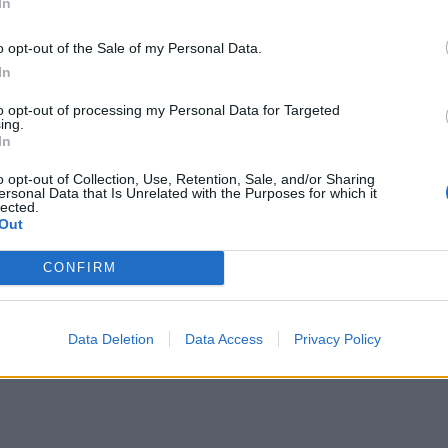
In
ίωσε άνοδο 2,41% στα 90,82 δολάρια το βαρέλι,
ικά του κέρδη.
o opt-out of the Sale of my Personal Data.
In
κώθηκε μετά την ανακοίνωση των Φρουρών της
χευσαν αμερικανική αεροπορική βάση περίπου
to opt-out of processing my Personal Data for Targeted
ing.
κή ώρα, σύμφωνα με το ημιεπίσημο πρακτορείο
In
ίνισε την ακριβή τοποθεσία της βάσης.
o opt-out of Collection, Use, Retention, Sale, and/or Sharing
ersonal Data that Is Unrelated with the Purposes for which it
ΔΙΑΦΗΜΙΣΗ
lected.
Out
CONFIRM
Data Deletion
Data Access
Privacy Policy