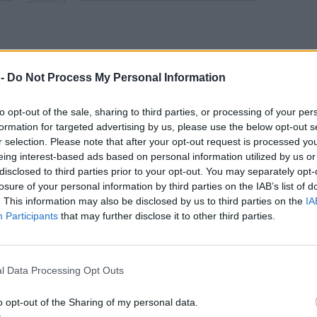
ΔΙΑΦΗΜΙΣΗ
 -
Do Not Process My Personal Information
to opt-out of the sale, sharing to third parties, or processing of your per
ς Περιφέρειας Βορείου Αιγαίου σημειώνει:
formation for targeted advertising by us, please use the below opt-out s
r selection. Please note that after your opt-out request is processed y
 τελευταίων ημερών για την ακτοπλοϊκή
eing interest-based ads based on personal information utilized by us or
disclosed to third parties prior to your opt-out. You may separately opt-
 η Περιφερειακή Αρχή διευκρινίζει τα εξής:
losure of your personal information by third parties on the IAB’s list of
γαίου και Θεσσαλίας έθεσαν από τον Οκτώβριο
. This information may also be disclosed by us to third parties on the
IA
των δυο Περιφερειών στο Υπουργείο Ναυτιλίας
Participants
that may further disclose it to other third parties.
κατομμυρίου έκαστος για την χρηματοδότηση
ου 2026 επανάφεραν το ζήτημα, με το
ινωνιών να γνωμοδοτεί θετικά για τη
l Data Processing Opt Outs
προκήρυξη μειοδοτικού διαγωνισμού για την
o opt-out of the Sharing of my personal data.