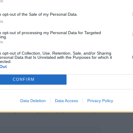
In
ών, το Υπουργείο τότε καθυστέρησε να
τι που έπραξε στις 27 Απριλίου, θέτοντας
o opt-out of the Sale of my Personal Data.
ογίων τον Νοέμβριο του 2026, κάτι που
In
 καλοκαιρινή σαιζόν.
σμό με τις δραματικές εξελίξεις που επέφερε
to opt-out of processing my Personal Data for Targeted
ing.
, λειτούργησαν αποτρεπτικά προς πλοιοκτήτες,
In
μέχρι σήμερα δεν υπάρχει ενδιαφέρον για την
o opt-out of Collection, Use, Retention, Sale, and/or Sharing
22 Μαΐου, ημέρα λήξης της προθεσμίας του
ersonal Data that Is Unrelated with the Purposes for which it
lected.
της για την γραμμή, σε διαφορετική περίπτωση
Out
ίας να επαναπροκηρύξει τον διαγωνισμό άμεσα
υτιλήνη Χίος να ξεκινήσει από την άνοιξη του
CONFIRM
 του Περιφερειάρχη Κωνσταντίνου Μουτζούρη
Data Deletion
Data Access
Privacy Policy
λίας Δημήτρη Κουρέτα είναι η ακτοπλοϊκή
ν να γίνει και προς αυτή την κατεύθυνση οι