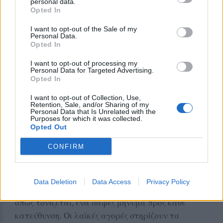
personal data.
επανειλημμένα υπομνήματα και τις προτάσεις που
Opted In
έχουν κατατεθεί, δεν έχει υπάρξει καμία
ουσιαστική ανταπόκριση.
I want to opt-out of the Sale of my
Personal Data.
Opted In
Οι πωλητές των λαϊκών αγορών καλούν την
κυβέρνηση να σκύψει πραγματικά πάνω στα
I want to opt-out of processing my
Personal Data for Targeted Advertising.
προβλήματα του κλάδου και να δώσει ξεκάθαρες,
Opted In
άμεσες και εφαρμόσιμες λύσεις. Την ίδια στιγμή,
I want to opt-out of Collection, Use,
εκφράζεται ανοιχτά ο φόβος ότι συγκεκριμένες
Retention, Sale, and/or Sharing of my
Personal Data that Is Unrelated with the
πολιτικές επιλογές οδηγούν στη συρρίκνωση ενός
Purposes for which it was collected.
Opted Out
θεσμού που στηρίζει καθημερινά την κοινωνία,
ανοίγοντας τον δρόμο για τη συγκέντρωση της
CONFIRM
αγοράς και την ενίσχυση των μονοπωλιακών
πρακτικών.
Data Deletion
Data Access
Privacy Policy
Η πανελλαδική απεργία επ’ αόριστον αποτελεί,
όπως τονίζεται, ένα σαφές μήνυμα προς κάθε
κατεύθυνση. Οι λαϊκές αγορές στηρίζουν τα