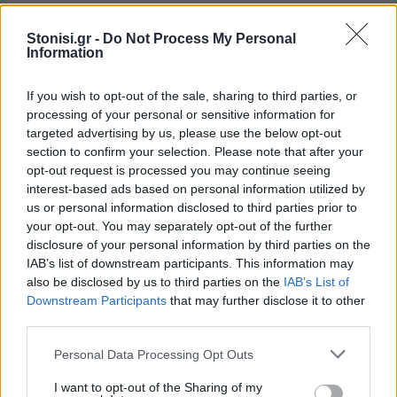
Stonisi.gr -
Do Not Process My Personal
Information
Έντονες είναι και οι αντιδράσεις για το
ηλεκτρονικό δελτίο αποστολής. Οι Ομοσπονδίες
If you wish to opt-out of the sale, sharing to third parties, or
ζητούν να παραμείνει το χειρόγραφο δελτίο,
processing of your personal or sensitive information for
επισημαίνοντας ότι οι λαϊκές αγορές λειτουργούν
targeted advertising by us, please use the below opt-out
section to confirm your selection. Please note that after your
σε εξωτερικούς χώρους χωρίς σταθερή
opt-out request is processed you may continue seeing
μηχανογραφική υποδομή και ότι είναι πρακτικά
interest-based ads based on personal information utilized by
αδύνατο να καταγράφονται αναλυτικά τα
us or personal information disclosed to third parties prior to
προϊόντα που παραμένουν στον πάγκο και
your opt-out. You may separately opt-out of the further
disclosure of your personal information by third parties on the
επιστρέφουν στην έδρα.
IAB’s list of downstream participants. This information may
also be disclosed by us to third parties on the
IAB’s List of
Τέλος, ζητούνται ουσιαστικές τροποποιήσεις του Ν.
Downstream Participants
that may further disclose it to other
4849/2021, ο οποίος, όπως καταγγέλλεται,
third parties.
δημιουργεί σοβαρές αγκυλώσεις και δεν
Personal Data Processing Opt Outs
ανταποκρίνεται στις πραγματικές συνθήκες
λειτουργίας των λαϊκών αγορών. Παρά τα
I want to opt-out of the Sharing of my