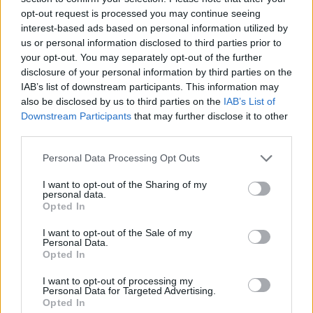
Προστασία
opt-out request is processed you may continue seeing
Βόρειοι - βορειοανατολικοί άνεμοι
interest-based ads based on personal information utilized by
έως 8 μποφόρ και ριπές που τοπικά
us or personal information disclosed to third parties prior to
μπορεί να φτάσουν τα 9 μποφόρ
your opt-out. You may separately opt-out of the further
disclosure of your personal information by third parties on the
IAB’s list of downstream participants. This information may
ΕΛΛΑΔΑ
also be disclosed by us to third parties on the
IAB’s List of
Νέα ταυτότητα, νέος αριθμός και
Downstream Participants
that may further disclose it to other
αρκετές εκκρεμότητες
third parties.
Τα κρατικά μητρώα
ενημερώνονται αυτόματα, όμως
Personal Data Processing Opt Outs
τράπεζες, ασφαλιστικές,
εργοδότες και πάροχοι
χρειάζονται έλεγχο από τον
I want to opt-out of the Sharing of my
πολίτη
personal data.
Opted In
ΕΛΛΑΔΑ
I want to opt-out of the Sale of my
Τρέχει η διαδικασία των
Personal Data.
αιτήσεων στο πρόγραμμα
Opted In
«Τουρισμός για Όλους»
Δείτε εδώ όλες τις κρίσιμες
I want to opt-out of processing my
ημερομηνίες για την κατάθεση των
Personal Data for Targeted Advertising.
αιτήσεων
Opted In