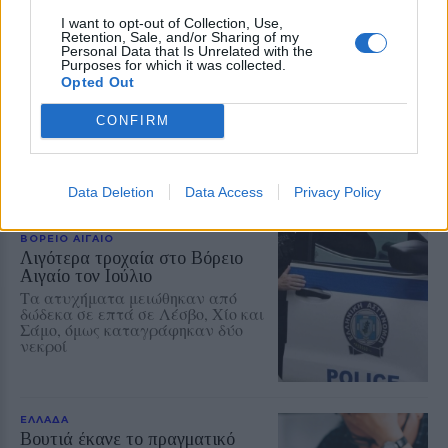
I want to opt-out of Collection, Use,
Retention, Sale, and/or Sharing of my
Personal Data that Is Unrelated with the
ΕΛΛΑΔΑ
Purposes for which it was collected.
Οι πληρωμές από ΕΦΚΑ και
Opted Out
ΔΥΠΑ ως 14 Αυγούστου
Θα καταβληθούν 56,7 εκατ. ευρώ
CONFIRM
σε 58.370 δικαιούχους
Data Deletion
Data Access
Privacy Policy
ΒΟΡΕΙΟ ΑΙΓΑΙΟ
Λιγότερα τροχαία στο Βόρειο
Αιγαίο τον Ιούλιο
Τα ατυχήματα μειώθηκαν από
δώδεκα σε επτά σε Λέσβο, Χίο και
Σάμο, όμως καταγράφηκαν δύο
νεκροί
ΕΛΛΑΔΑ
Βουτιά έκανε το πραγματικό