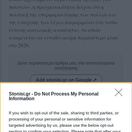
πολιτών», η πραγματικότητα δείχνει ότι η
πολιτική της υπερφορολόγησης των πολλών και
της ενίσχυσης των λίγων διαμορφώνει ένα τοπίο
έντονης κοινωνικής ανισότητας, το οποίο
αναμένεται να ενταθεί ακόμη περισσότερο μέσα
στο 2026.
Δείτε περισσότερα άρθρα μας στα αποτελέσματα
αναζήτησης
Add stonisi.gr on Google ↗
Stonisi.gr -
Do Not Process My Personal
Information
ΣΤΗΝ ΙΔΙΑ ΚΑΤΗΓΟΡΙΑ
If you wish to opt-out of the sale, sharing to third parties, or
processing of your personal or sensitive information for
ΕΛΛΑΔΑ
Νέο κύμα θυελλωδών ανέμων
targeted advertising by us, please use the below opt-out
θέτει σε επιφυλακή την Πολιτική
section to confirm your selection. Please note that after your