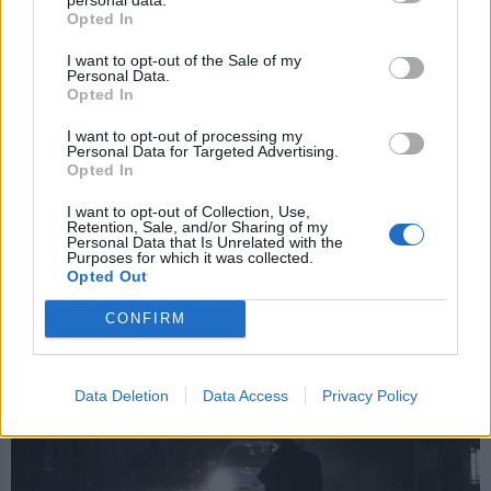
Opted In
I want to opt-out of the Sale of my
Personal Data.
Opted In
I want to opt-out of processing my
Personal Data for Targeted Advertising.
Opted In
I want to opt-out of Collection, Use,
ΚΑΤΟΙΚΙΔΙΑ
03 ΑΠΡ
Retention, Sale, and/or Sharing of my
Πανελλήνια Σχολική Ημέρα Φιλοζωίας στον
Personal Data that Is Unrelated with the
Purposes for which it was collected.
Δήμο Μυτιλήνης
Opted Out
Υπάλληλοι της Διεύθυνσης Περιβάλλοντος ενημέρωσαν μαθητές
και μαθήτριες για την διαχείριση των αδέσποτων ζώων
CONFIRM
συντροφιάς και τις ενέργειες και τις δράσεις που αναπτύσσει ο
Δήμος
Data Deletion
Data Access
Privacy Policy