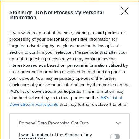
Stonisi.gr -
Do Not Process My Personal
ΠΕΡΙΒΑΛΛΟΝ
03 ΑΠΡ
Information
Μεγάλα ύψη βροχής σήμερα στη Λέσβο
Σύμφωνα με το meteo.gr στη Στύψη καταγράφηκε ο μεγαλύτερος
If you wish to opt-out of the sale, sharing to third parties, or
όγκος νερού
processing of your personal or sensitive information for
Γράφει ο ΝΙΚΟΣ ΜΑΝΑΒΗΣ
targeted advertising by us, please use the below opt-out
section to confirm your selection. Please note that after your
opt-out request is processed you may continue seeing
interest-based ads based on personal information utilized by
us or personal information disclosed to third parties prior to
your opt-out. You may separately opt-out of the further
disclosure of your personal information by third parties on the
IAB’s list of downstream participants. This information may
also be disclosed by us to third parties on the
IAB’s List of
Downstream Participants
that may further disclose it to other
ΠΕΡΙΒΑΛΛΟΝ
03 ΑΠΡ
third parties.
Βροχές και το Σάββατο του Λαζάρου στη
Λέσβο
Personal Data Processing Opt Outs
Δείτε αναλυτικά τις προβλέψεις του καιρού για τις επόμενες
ημέρες στο νησί
I want to opt-out of the Sharing of my
personal data.