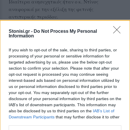
Ιδιαίτερα ανησυχητικός ήταν ο κ. Ντίνος
αναφορικά με την εξέλιξη της φετινής
αντιπυρικής περιόδου.
Όπως σημείωσε, η παρουσία του αφθώδους
Stonisi.gr -
Do Not Process My Personal
Information
πυρετού έχει οδηγήσει σε σταβλισμό μεγάλου
αριθμού ζώων, τα οποία δεν βόσκουν πλέον στις
If you wish to opt-out of the sale, sharing to third parties, or
αγροτικές και δασικές εκτάσεις. Σε συνδυασμό με
processing of your personal or sensitive information for
τις αυξημένες βροχοπτώσεις του χειμώνα, η
targeted advertising by us, please use the below opt-out
κατάσταση έχει δημιουργήσει μεγάλες ποσότητες
section to confirm your selection. Please note that after your
χόρτων και εύφλεκτης βλάστησης σε ολόκληρο το
opt-out request is processed you may continue seeing
interest-based ads based on personal information utilized by
νησί.
us or personal information disclosed to third parties prior to
your opt-out. You may separately opt-out of the further
«Σε πολλά σημεία τα χόρτα φτάνουν το ένα και
disclosure of your personal information by third parties on the
το ενάμισι μέτρο. Αν ξεκινήσει φωτιά, οι συνθήκες
IAB’s list of downstream participants. This information may
ευνοούν την ταχεία εξάπλωσή της»,
also be disclosed by us to third parties on the
IAB’s List of
προειδοποίησε, καλώντας τους πολίτες να είναι
Downstream Participants
that may further disclose it to other
third parties.
ιδιαίτερα προσεκτικοί και να ενημερώνουν άμεσα