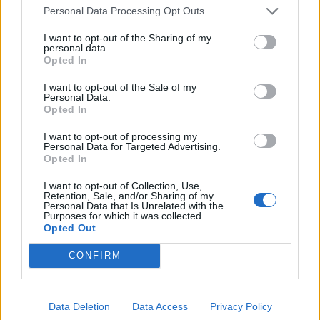
την Πυροσβεστική ακόμη και για την παραμικρή
Personal Data Processing Opt Outs
υποψία καπνού.
I want to opt-out of the Sharing of my
personal data.
Νέες τεχνολογίες και ενίσχυση του
Opted In
εξοπλισμού
I want to opt-out of the Sale of my
Personal Data.
Ο πρόεδρος της Ένωσης αναφέρθηκε και στον
Opted In
τεχνολογικό εκσυγχρονισμό του Σώματος μέσω
I want to opt-out of processing my
του προγράμματος «Αιγίς».
Personal Data for Targeted Advertising.
Opted In
Σύμφωνα με όσα δήλωσε, αναμένεται η ενίσχυση
I want to opt-out of Collection, Use,
των υπηρεσιών με νέα μέσα, μεταξύ των οποίων
Retention, Sale, and/or Sharing of my
Personal Data that Is Unrelated with the
drone επιτήρησης, ενώ προσωπικό έχει ήδη
Purposes for which it was collected.
εκπαιδευτεί τόσο στη χρήση των νέων συστημάτων
Opted Out
όσο και στη λειτουργία του πυροσβεστικού
CONFIRM
πλοιαρίου που πρόκειται να αξιοποιηθεί.
Παράλληλα, υπογράμμισε την ανάγκη
Data Deletion
Data Access
Privacy Policy
αναβάθμισης του Περιφερειακού Επιχειρησιακού