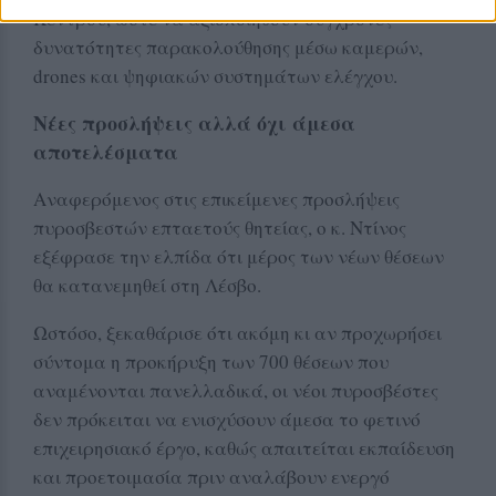
Κέντρου, ώστε να αξιοποιηθούν σύγχρονες
δυνατότητες παρακολούθησης μέσω καμερών,
drones και ψηφιακών συστημάτων ελέγχου.
Νέες προσλήψεις αλλά όχι άμεσα
αποτελέσματα
Αναφερόμενος στις επικείμενες προσλήψεις
πυροσβεστών επταετούς θητείας, ο κ. Ντίνος
εξέφρασε την ελπίδα ότι μέρος των νέων θέσεων
θα κατανεμηθεί στη Λέσβο.
Ωστόσο, ξεκαθάρισε ότι ακόμη κι αν προχωρήσει
σύντομα η προκήρυξη των 700 θέσεων που
αναμένονται πανελλαδικά, οι νέοι πυροσβέστες
δεν πρόκειται να ενισχύσουν άμεσα το φετινό
επιχειρησιακό έργο, καθώς απαιτείται εκπαίδευση
και προετοιμασία πριν αναλάβουν ενεργό