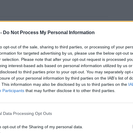
α παρουσιαστούν εκπαιδευτικές δράσεις που
 -
Do Not Process My Personal Information
εία της Λέσβου, δίνοντας τη δυνατότητα στους
αλές πρακτικές και να σχεδιάσουν νέες
to opt-out of the sale, sharing to third parties, or processing of your per
ιβάλλον του νησιού. Ιδιαίτερη έμφαση θα δοθεί
formation for targeted advertising by us, please use the below opt-out s
ηρονομιάς, της βιοποικιλότητας και των
r selection. Please note that after your opt-out request is processed y
την πολιτιστική κληρονομιά και την
eing interest-based ads based on personal information utilized by us or
οινωνιών.
disclosed to third parties prior to your opt-out. You may separately opt-
losure of your personal information by third parties on the IAB’s list of
. This information may also be disclosed by us to third parties on the
IA
 διοργανωτές, τα Παγκόσμια Γεωπάρκα UNESCO
Participants
that may further disclose it to other third parties.
ια την ανάπτυξη εκπαιδευτικών
ην περιβαλλοντική ευαισθητοποίηση, την
μετοχή των μαθητών. Παράλληλα, προσφέρουν
l Data Processing Opt Outs
ματα όπως οι φυσικοί γεωλογικοί κίνδυνοι, η
α των φυσικών πόρων και η αξιοποίηση των
o opt-out of the Sharing of my personal data.
.