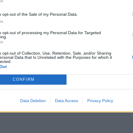
In
ΔΙΑΦΗΜΙΣΗ
o opt-out of the Sale of my Personal Data.
In
to opt-out of processing my Personal Data for Targeted
ing.
In
o opt-out of Collection, Use, Retention, Sale, and/or Sharing
ersonal Data that Is Unrelated with the Purposes for which it
lected.
Out
CONFIRM
Data Deletion
Data Access
Privacy Policy