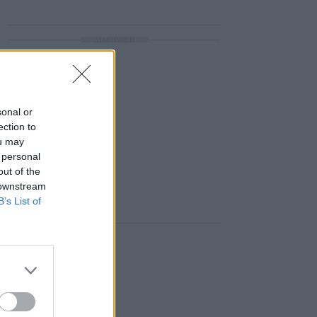
ΔΙΑΦΗΜΙΣΗ
sonal or
ection to
ou may
 personal
out of the
 downstream
B’s List of