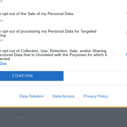
In
o opt-out of the Sale of my Personal Data.
In
to opt-out of processing my Personal Data for Targeted
ιολόγησης, που θα συγκεντρώνει τις οφειλές
ing.
 κάθε πολίτη ή επιχείρηση ένα είδος
In
κορ φερεγγυότητας). Αυτή η βαθμολογία θα
o opt-out of Collection, Use, Retention, Sale, and/or Sharing
οιος στις υποχρεώσεις του και θα μπορεί να
ersonal Data that Is Unrelated with the Purposes for which it
lected.
ή άλλους φορείς, εφόσον το επιτρέψει ο
Out
CONFIRM
ων, το οποίο θα ελέγχει τα δάνεια που έχουν
ς πληρωμές, τις καθυστερήσεις και τις
θα έχει η Τράπεζα της Ελλάδος, με αυστηρή
Data Deletion
Data Access
Privacy Policy
εδομένων.
ΔΙΑΦΗΜΙΣΗ