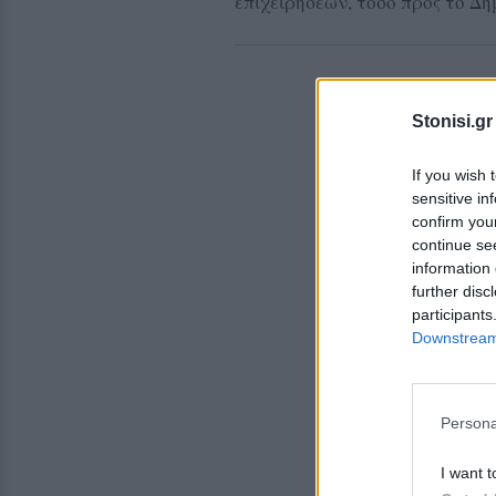
επιχειρήσεων, τόσο προς το Δημ
Stonisi.gr
If you wish 
sensitive in
confirm you
continue se
information 
further disc
participants
Downstream 
Persona
I want t