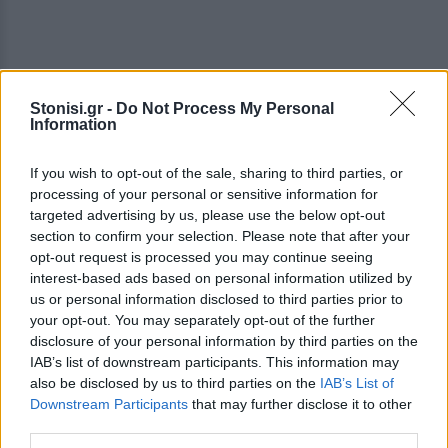
Stonisi.gr -
Do Not Process My Personal
Information
If you wish to opt-out of the sale, sharing to third parties, or
processing of your personal or sensitive information for
targeted advertising by us, please use the below opt-out
Το Infinity Mirror και η ιστορία του παππού
section to confirm your selection. Please note that after your
Στη Γαλλία, η συνεργασία της με τον εκδότη και
opt-out request is processed you may continue seeing
interest-based ads based on personal information utilized by
γκαλερίστα Γιάννη Μαυροειδάκο οδήγησε στην
us or personal information disclosed to third parties prior to
ατομική της έκθεση «Infinity Mirror», εμπνευσμένη
your opt-out. You may separately opt-out of the further
από τις ιστορίες μεταναστών του 19ου αιώνα που
disclosure of your personal information by third parties on the
πέρασαν τον Ατλαντικό αναζητώντας μια
IAB’s list of downstream participants. This information may
also be disclosed by us to third parties on the
IAB’s List of
καλύτερη ζωή. Ανάμεσά τους και ο παππούς της,
Downstream Participants
that may further disclose it to other
ιδιοκτήτης ζαχαροπλαστείου στη Σαββάνα της
third parties.
Τζόρτζια, που προστάτευε ανθρώπους σε μια