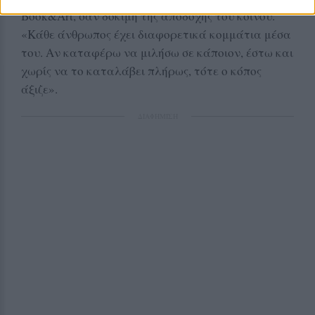
Book&Art, σαν δοκιμή της αποδοχής του κοινού.
«Κάθε άνθρωπος έχει διαφορετικά κομμάτια μέσα
του. Αν καταφέρω να μιλήσω σε κάποιον, έστω και
χωρίς να το καταλάβει πλήρως, τότε ο κόπος
άξιζε».
ΔΙΑΦΗΜΙΣΗ