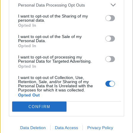
Personal Data Processing Opt Outs
εποχή έντονου ρατσισμού. Η ανακάλυψη ότι το
κτίριο σώζεται και λειτουργεί ως μουσείο
I want to opt-out of the Sharing of my
personal data.
ανθρωπίνων δικαιωμάτων έδωσε στη δουλειά της
Opted In
νέο βάθος.
I want to opt-out of the Sale of my
Personal Data.
Άνθρωποι σε κίνηση
Opted In
Στους πίνακές της, οι ανθρώπινες φιγούρες
βρίσκονται πάντα σε κίνηση, συμβολίζοντας τη
I want to opt-out of processing my
Personal Data for Targeted Advertising.
διαρκή ροή της ζωής. Είναι σκηνές
Opted In
καθημερινότητας που, όταν φορτίζονται
I want to opt-out of Collection, Use,
συναισθηματικά, γίνονται εικόνες άξιες να
Retention, Sale, and/or Sharing of my
Personal Data that Is Unrelated with the
αποτυπωθούν. «Μερικές φορές η σιωπή είναι πιο
Purposes for which it was collected.
δυνατή από την κραυγή», σημειώνει.
Opted Out
CONFIRM
Τα «δωμάτια» της ψυχής
Η νέα της δουλειά, με τίτλο «Rooms», διερευνά το
εσωτερικό δωμάτιο που κρύβει κάθε άνθρωπος.
Data Deletion
Data Access
Privacy Policy
Τρία μικρά έργα αυτής της σειράς εκτίθενται στο