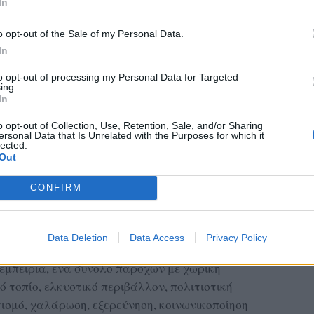
In
o opt-out of the Sale of my Personal Data.
In
to opt-out of processing my Personal Data for Targeted
ing.
In
o opt-out of Collection, Use, Retention, Sale, and/or Sharing
ersonal Data that Is Unrelated with the Purposes for which it
lected.
Out
CONFIRM
Data Deletion
Data Access
Privacy Policy
θύνεται κυρίως σε επισκέπτες που αναζητούν
εμπειρία, ένα σύνολο παροχών με χωρική
 τοπίο, ελκυστικό περιβάλλον, πολιτιστική
ισμό, χαλάρωση, εξερεύνηση, κοινωνικοποίηση