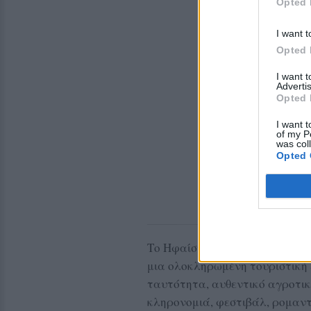
Opted 
I want t
Opted 
I want 
Advertis
Opted 
I want t
of my P
was col
Opted 
Το Ηφαίστειο Ανεμώτιας, απευ
μια ολοκληρωμένη τουριστική 
ταυτότητα, αυθεντικό αγροτικό
κληρονομιά, φεστιβάλ, ρομαντ