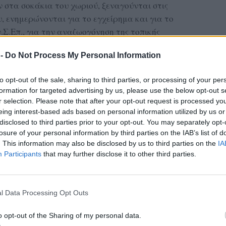
 στα σοκάκια του χωριού, ξεναγούνται στις
, ενημερώνονται για το εγχείρημα και για το
Σ.Επ., για την αναζωογόνηση της τοπικής
ογική αναβίωση του ιστορικού Λεσβιακού
 -
Do Not Process My Personal Information
αίθουσα γευσιγνωσιών και στο κελάρι, με μία
to opt-out of the sale, sharing to third parties, or processing of your per
formation for targeted advertising by us, please use the below opt-out s
στική δοκιμή 5 τυπικών κρασιών από την
r selection. Please note that after your opt-out request is processed y
ιείου (Σαπφώ η Ερέσια, Λάπιθος, Πελάσγιος
eing interest-based ads based on personal information utilized by us or
αίος Οίνος), που παράγονται από γηγενείς
disclosed to third parties prior to your opt-out. You may separately opt-
τικο, Κουντούρα, Μοσχάτο Μαύρο, Φωκιανό
losure of your personal information by third parties on the IAB’s list of
. This information may also be disclosed by us to third parties on the
IA
Participants
that may further disclose it to other third parties.
ΔΙΑΦΗΜΙΣΗ
l Data Processing Opt Outs
o opt-out of the Sharing of my personal data.