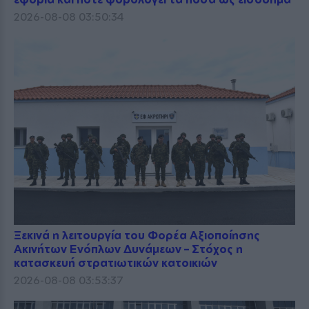
2026-08-08 03:50:34
Ξεκινά η λειτουργία του Φορέα Αξιοποίησης
Ακινήτων Ενόπλων Δυνάμεων – Στόχος η
κατασκευή στρατιωτικών κατοικιών
2026-08-08 03:53:37