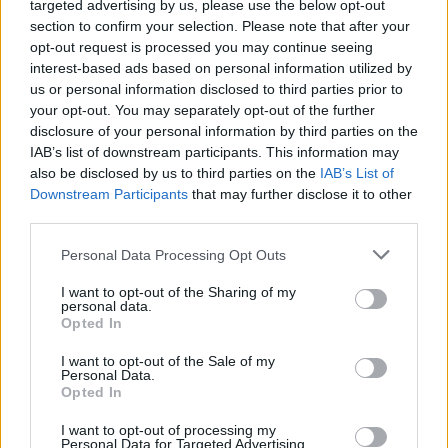
εφαρμογή.
targeted advertising by us, please use the below opt-out
section to confirm your selection. Please note that after your
Για περισσότερες πληροφορίες, οι ενδιαφερόμενοι
opt-out request is processed you may continue seeing
interest-based ads based on personal information utilized by
μπορούν να επικοινωνούν με το Κέντρο
us or personal information disclosed to third parties prior to
Εξυπηρέτησης Φορολογουμένων (ΚΕΦ) της ΑΑΔΕ
your opt-out. You may separately opt-out of the further
στο (+30) 213 162 1000, τις εργάσιμες ημέρες, από
disclosure of your personal information by third parties on the
τις 07:30 - 17:00.
IAB’s list of downstream participants. This information may
also be disclosed by us to third parties on the
IAB’s List of
[ΠΗΓΗ]
Downstream Participants
that may further disclose it to other
third parties.
Personal Data Processing Opt Outs
Δείτε περισσότερα άρθρα μας στα αποτελέσματα
I want to opt-out of the Sharing of my
αναζήτησης
personal data.
Opted In
Add stonisi.gr on Google ↗
I want to opt-out of the Sale of my
Personal Data.
Opted In
ΣΤΗΝ ΙΔΙΑ ΚΑΤΗΓΟΡΙΑ
I want to opt-out of processing my
Personal Data for Targeted Advertising.