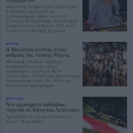
Μόνο στη Λέσβο έχουν δαπανηθεί
6.000.000 ευρώ μέσα σε
τεσσερισήμισι μήνες, ενώ το
Υπουργείο Αγροτικής Ανάπτυξης
ανακοινώνει επιπλέον 12,5 εκατ.
ευρώ για ολόκληρη τη χώρα
ΑΓΟΡΑ
Η Μυτιλήνη κινείται στους
ρυθμούς της Λευκής Νύχτας
Μουσική, παιδικές δράσεις,
κεράσματα και μεγάλες
προσφορές από τις 6.30 το
απόγευμα – Ο Γιάννης Μουτζούρης
παρουσίασε στον «Ν» 99 fm το
αναλυτικό πρόγραμμα
ΑΓΡΟΤΕΣ
Νέα κρούσματα αφθώδους
πυρετού σε Κάπη και Λεπέτυμνο
Αρνητικά τα αποτελέσματα σε
άλλες 28 μονάδες