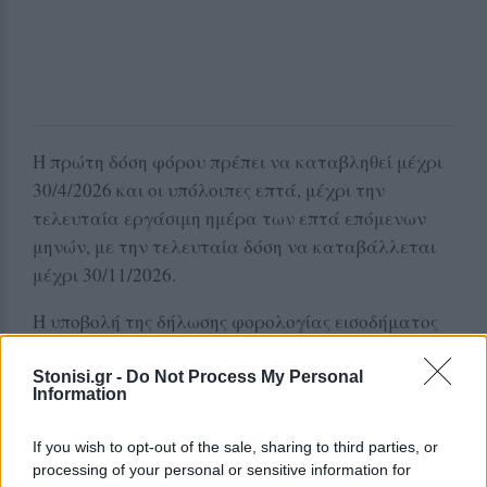
Η πρώτη δόση φόρου πρέπει να καταβληθεί μέχρι
30/4/2026 και οι υπόλοιπες επτά, μέχρι την
τελευταία εργάσιμη ημέρα των επτά επόμενων
μηνών, με την τελευταία δόση να καταβάλλεται
μέχρι 30/11/2026.
Η υποβολή της δήλωσης φορολογίας εισοδήματος
νομικών προσώπων και νομικών οντοτήτων
πραγματοποιείται στην ψηφιακή πύλη myAADE
Stonisi.gr -
Do Not Process My Personal
Information
(myaade.gov.gr), στη διαδρομή: Εφαρμογές >
Επιχειρήσεις > Δήλωση φορολογίας εισοδήματος
If you wish to opt-out of the sale, sharing to third parties, or
Νομικών Προσώπων - Οντοτήτων > Είσοδος στην
processing of your personal or sensitive information for