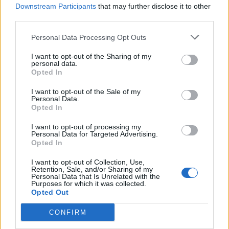
Την Κυριακή 9 Αυγούστου, στις
Downstream Participants
that may further disclose it to other
7.30 το απόγευμα, έξω από το
κεντρικό κτήριο της Περιφέρειας
third parties.
Βορείου Αιγαίου στη Μυτιλήνη η
κινητοποίηση
Personal Data Processing Opt Outs
I want to opt-out of the Sharing of my
ΔΡΑΣΕΙΣ
personal data.
Ρούχα και τρόφιμα για τους
Opted In
ανθρώπους που έχουν ανάγκη
Νέα συνεργασία της
I want to opt-out of the Sale of my
«Ανακύκλωσης Αιγαίου» με τον
Personal Data.
Σύνδεσμο Κοινωνικής Προστασίας
Opted In
και Αλληλεγγύης
I want to opt-out of processing my
Personal Data for Targeted Advertising.
Opted In
ΔΡΑΣΕΙΣ
Καλοκαιρινή γιορτή για τα
I want to opt-out of Collection, Use,
παιδιά της «Κυψέλης»
Retention, Sale, and/or Sharing of my
Personal Data that Is Unrelated with the
Μουσική, τραγούδι και χορός στη
Purposes for which it was collected.
Λέσχη Αξιωματικών από τον
Opted Out
Ελληνικό Ερυθρό Σταυρό και την
98 ΑΔΤΕ
CONFIRM