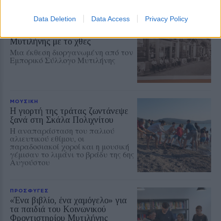
ΡΕΠΟΡΤΑΖ
ΔΡΑΣΕΙΣ
Data Deletion
Data Access
Privacy Policy
Στο Πανελλήνιον έκθεση
σύνδεσης του σήμερα της
Μυτιλήνης με το χθες
Μια έκθεση διοργανωμένη από τον
Εμπορικό Σύλλογο Μυτιλήνης
ΜΟΥΣΙΚΗ
Η γιορτή της τράτας ζωντάνεψε
ξανά στη Σκάλα Πολιχνίτου
Η αναπαράσταση του παλιού
αλιευτικού εθίμου, οι
παραδοσιακοί χοροί και η μουσική
γέμισαν το λιμάνι το βράδυ της 6ης
Αυγούστου
ΠΡΟΣΦΥΓΕΣ
«Ένα βιβλίο, ένα χαμόγελο» για
τα παιδιά του Κοινωνικού
Φροντιστηρίου Μυτιλήνης