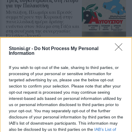
Τρεις συγκεντρώσεις στη Λέσβο
για την Παλαιστίνη
Μυτιλήνη, Πλωμάρι και Ερεσός
συμμετέχουν την Κυριακή στην
πανελλαδική ημέρα δράσης
ενάντια στον πόλεμο στη Γάζα και
στη συνέχιση της συνεργασίας
Ελλάδας–Ισραήλ
Stonisi.gr -
Do Not Process My Personal
ΔΡΑΣΕΙΣ
Information
Τα παιδιά ανακαλύπτουν το
Απολιθωμένο Δάσος μέσα από
ένα νέο παιχνίδι
If you wish to opt-out of the sale, sharing to third parties, or
Διαδραστική εκπαιδευτική δράση
processing of your personal or sensitive information for
στο Μουσείο του Σιγρίου, με
targeted advertising by us, please use the below opt-out
αναμνηστικά για όλους και ετήσια
κάρτα ελεύθερης εισόδου για τον
section to confirm your selection. Please note that after your
νικητή
opt-out request is processed you may continue seeing
interest-based ads based on personal information utilized by
ΔΡΑΣΕΙΣ
us or personal information disclosed to third parties prior to
Κάλεσμα για συγκέντρωση υπέρ
your opt-out. You may separately opt-out of the further
της Παλαιστίνης από
disclosure of your personal information by third parties on the
ανειδίκευτους γιατρούς της
IAB’s list of downstream participants. This information may
Λέσβου
also be disclosed by us to third parties on the
IAB’s List of