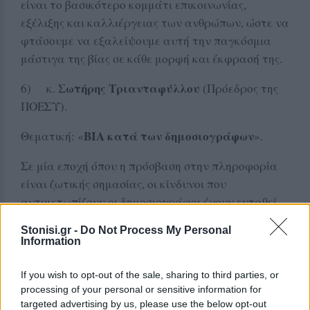
είναι το βασικότερο κομμάτι επικοινωνίας,
εξέλιξης και καλλιέργειας των ανθρώπων, ώστε να
φτάσουμε να εξαλείψουμε αυτή την παγκόσμια
μάστιγα της βίας σε κάθε μορφή και έκφρασή της.
Σωτήρης Τριανταφύλλου
6) κ.
(Πρόεδρος της
ΠΟΕΣΥ).
ΒΙΑ κατά των δημοσιογράφων
Θεματική: «
».
Σε μία εποχή όπου η πρόσβαση στην πληροφορία
είναι ζωτικής σημασίας, οι κίνδυνοι που
αντιμετωπίζουν οι δημοσιογράφοι έχουν ενταθεί.
Μάνος Σταραμόπουλος
7) κ.
(Α ́αντιπρόεδρος
Stonisi.gr -
Do Not Process My Personal
Information
ΠΣΑΤ - Αναλυτής Διεθνούς ποδοσφαίρου και
υποθέσεων, Αρχισυντάκτης Discoveryfootball.com,
If you wish to opt-out of the sale, sharing to third parties, or
Europacalcio.it).
processing of your personal or sensitive information for
targeted advertising by us, please use the below opt-out