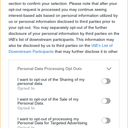
ΒΙΑ ένα από τα πλέον σύνθετα και
Θεματική: «
section to confirm your selection. Please note that after your
πολυδιάστατα φαινόμενα
».
opt-out request is processed you may continue seeing
interest-based ads based on personal information utilized by
Η Βία αποτελεί μάστιγα της εποχής μας σε
us or personal information disclosed to third parties prior to
your opt-out. You may separately opt-out of the further
παγκόσμια κλίμακα και πρέπει να λάβει τα μέτρα
disclosure of your personal information by third parties on the
της η κοινωνία.
IAB’s list of downstream participants. This information may
also be disclosed by us to third parties on the
IAB’s List of
Μιχάλης Ονουφριάδης
8) κ.
(Εκδότης -
Downstream Participants
that may further disclose it to other
Διευθυντής της επιθεώρησης «Συγκοινωνιακού
third parties.
Δικαίου» - Τ.Ν.Π. «Ο Σόλων»).
Personal Data Processing Opt Outs
Η επίδραση της βίας στην οδική
Θεματική: «
I want to opt-out of the Sharing of my
συμπεριφορά
».
personal data.
Opted In
Η πρόκληση σοβαρών τροχαίων ατυχημάτων.
I want to opt-out of the Sale of my
Personal Data.
Γιώργος Παπαπροδρόμου
9) κ.
(Αντιστράτηγος
Opted In
ε.α. ΕΛ.ΑΣ - Δικαστικός - Γραφολόγος - Πτυχιούχος
I want to opt-out of processing my
Νομικής ΑΠΘ - πρώην Δ/ντής Διεύθυνσης Δίωξης
Personal Data for Targeted Advertising.
Opted In