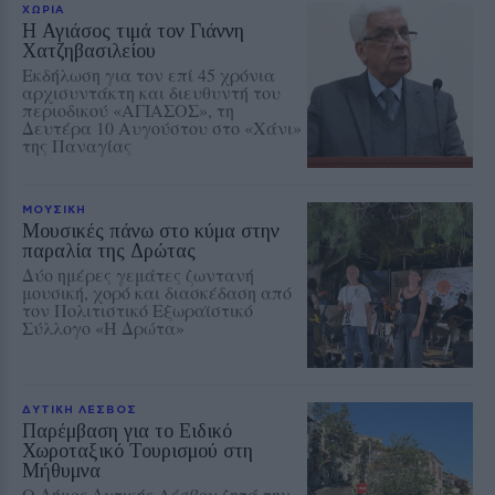
ΧΩΡΙΑ
Η Αγιάσος τιμά τον Γιάννη
Χατζηβασιλείου
Εκδήλωση για τον επί 45 χρόνια
αρχισυντάκτη και διευθυντή του
περιοδικού «ΑΓΙΑΣΟΣ», τη
Δευτέρα 10 Αυγούστου στο «Χάνι»
της Παναγίας
ΜΟΥΣΙΚΗ
Μουσικές πάνω στο κύμα στην
παραλία της Δρώτας
Δύο ημέρες γεμάτες ζωντανή
μουσική, χορό και διασκέδαση από
τον Πολιτιστικό Εξωραϊστικό
Σύλλογο «Η Δρώτα»
ΔΥΤΙΚΗ ΛΕΣΒΟΣ
Παρέμβαση για το Ειδικό
Χωροταξικό Τουρισμού στη
Μήθυμνα
Ο Δήμος Δυτικής Λέσβου ζητά την