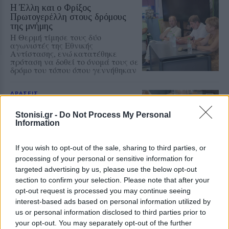
Η Έλλη και ο Φρίξος
Πρωτογερέλλη στους δρόμους
της μνήμης
Η Θερμή τίμησε τους δύο
αγωνιστές της Εθνικής
Αντίστασης, ενώ κατατέθηκε
πρόταση να δοθεί το όνομά τους σε
δρόμο του τόπου όπου γεννήθηκαν
ΔΡΑΣΕΙΣ
Ένα γλυκό ταξίδι στη φύση της
δυτικής Λέσβου
Stonisi.gr -
Do Not Process My Personal
Το θυμαρίσιο μέλι, οι επικονιαστές
Information
και τα αρωματικά φυτά
πρωταγωνίστησαν στη γευστική
εμπειρία που φιλοξενεησε το
If you wish to opt-out of the sale, sharing to third parties, or
Μουσείο Φυσικής Ιστορίας
processing of your personal or sensitive information for
Απολιθωμένου Δάσους Λέσβου
targeted advertising by us, please use the below opt-out
section to confirm your selection. Please note that after your
ΔΡΑΣΕΙΣ
opt-out request is processed you may continue seeing
Τρεις συγκεντρώσεις στη Λέσβο
interest-based ads based on personal information utilized by
για την Παλαιστίνη
us or personal information disclosed to third parties prior to
Μυτιλήνη, Πλωμάρι και Ερεσός
your opt-out. You may separately opt-out of the further
συμμετέχουν την Κυριακή στην