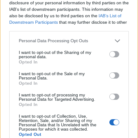
πανελλαδική ημέρα δράσης
disclosure of your personal information by third parties on the
ενάντια στον πόλεμο στη Γάζα και
IAB’s list of downstream participants. This information may
στη συνέχιση της συνεργασίας
also be disclosed by us to third parties on the
IAB’s List of
Ελλάδας–Ισραήλ
Downstream Participants
that may further disclose it to other
third parties.
ΔΡΑΣΕΙΣ
Τα παιδιά ανακαλύπτουν το
Personal Data Processing Opt Outs
Απολιθωμένο Δάσος μέσα από
ένα νέο παιχνίδι
I want to opt-out of the Sharing of my
Διαδραστική εκπαιδευτική δράση
personal data.
στο Μουσείο του Σιγρίου, με
Opted In
αναμνηστικά για όλους και ετήσια
κάρτα ελεύθερης εισόδου για τον
I want to opt-out of the Sale of my
νικητή
Personal Data.
Opted In
ΔΡΑΣΕΙΣ
I want to opt-out of processing my
Κάλεσμα για συγκέντρωση υπέρ
Personal Data for Targeted Advertising.
της Παλαιστίνης από
Opted In
ανειδίκευτους γιατρούς της
Λέσβου
I want to opt-out of Collection, Use,
Την Κυριακή 9 Αυγούστου, στις
Retention, Sale, and/or Sharing of my
7.30 το απόγευμα, έξω από το
Personal Data that Is Unrelated with the
κεντρικό κτήριο της Περιφέρειας
Purposes for which it was collected.
Βορείου Αιγαίου στη Μυτιλήνη η
Opted Out