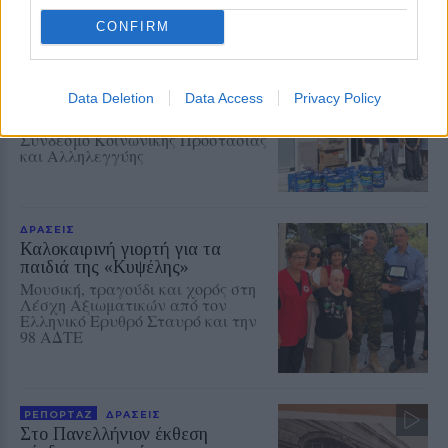
κινητοποίηση
CONFIRM
ΔΡΑΣΕΙΣ
Ρούχα και τρόφιμα για τους
ανθρώπους που έχουν ανάγκη
Data Deletion
Data Access
Privacy Policy
Νέα συνεργασία της
«Ανακύκλωσης Αιγαίου» με τον
Σύνδεσμο Κοινωνικής Προστασίας
και Αλληλεγγύης
ΔΡΑΣΕΙΣ
Καλοκαιρινή γιορτή για τα
παιδιά της «Κυψέλης»
Μουσική, τραγούδι και χορός στη
Λέσχη Αξιωματικών από τον
Ελληνικό Ερυθρό Σταυρό και την
98 ΑΔΤΕ
ΡΕΠΟΡΤΑΖ
ΔΡΑΣΕΙΣ
Στο Πανελλήνιον έκθεση