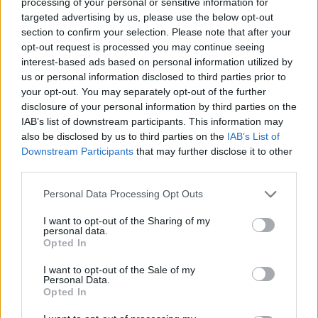
processing of your personal or sensitive information for
για τους νέους του 6ου Συστήματος
targeted advertising by us, please use the below opt-out
Αεροπροσκόπων Ακροπόλεως
section to confirm your selection. Please note that after your
opt-out request is processed you may continue seeing
interest-based ads based on personal information utilized by
ΑΣΤΥΝΟΜΙΑ
us or personal information disclosed to third parties prior to
Μπλόκο σε πλαστές κάρτες
your opt-out. You may separately opt-out of the further
ασύλου στο λιμάνι της
disclosure of your personal information by third parties on the
Μυτιλήνης
IAB’s list of downstream participants. This information may
Συνελήφθησαν ένας 25χρονος και
also be disclosed by us to third parties on the
IAB’s List of
τέσσερις 16χρονοι – Τα πλαστά
έγγραφα προορίζονταν, σύμφωνα
Downstream Participants
that may further disclose it to other
με το Λιμενικό, για τη διαφυγή των
third parties.
ανηλίκων από τη Λέσβο
Personal Data Processing Opt Outs
ΔΡΑΣΕΙΣ
Χρώματα από τον βυθό
I want to opt-out of the Sharing of my
personal data.
πλημμύρισαν την Αγιάσο
Opted In
Παιδιά όλων των ηλικιών
δημιούργησαν τα δικά τους έργα
I want to opt-out of the Sale of my
στο εικαστικό εργαστήρι του
Personal Data.
Αναγνωστηρίου «Η Ανάπτυξη»
Opted In