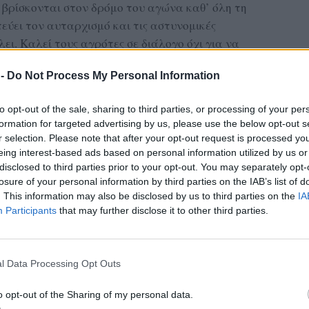
 βρίσκονται στον δρόμο του αγώνα καθ’ όλη τη
εύει τον αυταρχισμό και τις αστυνομικές
λει. Καλεί τους αγρότες σε διάλογο όχι για να
ατά τους αλλά για να τους εξαναγκάσει να
 -
Do Not Process My Personal Information
ομικές αντοχές» της καπιταλιστικής
ις ανάγκες των αγροτών, των λαϊκών
to opt-out of the sale, sharing to third parties, or processing of your per
απάνες δισεκατομμυρίων για τις ανάγκες του
formation for targeted advertising by us, please use the below opt-out s
ειρηματικών ομίλων.
r selection. Please note that after your opt-out request is processed y
eing interest-based ads based on personal information utilized by us or
disclosed to third parties prior to your opt-out. You may separately opt-
losure of your personal information by third parties on the IAB’s list of
. This information may also be disclosed by us to third parties on the
IA
της κυβέρνησης ότι ικανοποίησε τα αιτήματά
Participants
that may further disclose it to other third parties.
υ απασχολούν τους αγρότες όχι μόνο δεν έχουν
αι χρόνο με τον χρόνο χειρότερη, επιταχύνεται
ω από την παραγωγή, η πολιτική που οδηγεί στην
l Data Processing Opt Outs
 συγκέντρωση της γης σε λίγες, μεγάλες
o opt-out of the Sharing of my personal data.