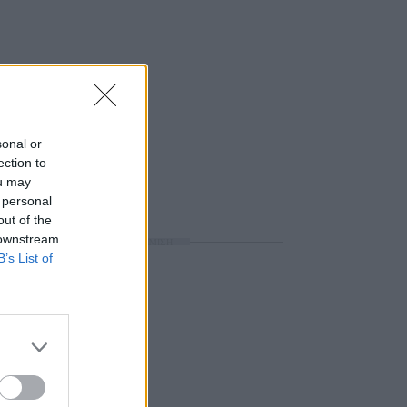
sonal or
ection to
ou may
 personal
out of the
 downstream
ΔΙΑΦΗΜΙΣΗ
B’s List of