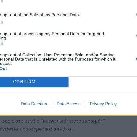
In
 διάφορες συμφωνίες που έχει υπογράψει η Ε.Ε.
o opt-out of the Sale of my Personal Data.
, οι αθρόες εισαγωγές αγροτικών προϊόντων, σε
In
 ποιότητας, και οι “ελληνοποιήσεις” αποτελούν
εξαίρεση.
to opt-out of processing my Personal Data for Targeted
ing.
In
o opt-out of Collection, Use, Retention, Sale, and/or Sharing
ersonal Data that Is Unrelated with the Purposes for which it
lected.
ει στα ύψη ενώ η κυβέρνηση, κινούμενη όπως
Out
ες της ΚΑΠ, αρνείται να ορίσει εγγυημένες
ών, κάνοντας τις πλάτες στα καρτέλ της
CONFIRM
που αγοράζουν κοψοχρονιά, με “ανοιχτές” τιμές
ν πουλήσουν 3, 4, 5 φορές παραπάνω στη λαϊκή
Data Deletion
Data Access
Privacy Policy
 ράφια των σούπερ μάρκετ.
 φορά στο κενό ο “κοινωνικός αυτοματισμός”
 ενάντια στα αγροτικά μπλόκα.