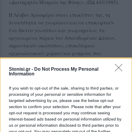
«Διατηρητέο Μνημείο της Φύσης». (ΠΔ 443/1985).
Η Λέσβος προσφέρει στους επισκέπτες της, τη
δυνατότητα να γνωρίσουν και να επισκεφτούν
ένα δίκτυο γεωτόπων και γεωμνημείων, τα
οργανωμένα πάρκα του Απολιθωμένου Δάσους,
σημαντικούς οικοτόπους, επισκέψιμους
αρχαιoλογικούς χώρους και μνημεία, που
αναδεικνύουν τη διαχρονία της παρουσίας του
ανθρώπου στη Λέσβο και τη στενή του σχέση με το
Stonisi.gr -
Do Not Process My Personal
Information
φυσικό περιβάλλον και τους φυσικούς πόρους. Η
Λέσβος διαθέτει επίσης ένα δίκτυο σημαντικών
If you wish to opt-out of the sale, sharing to third parties, or
Μουσείων που καλύπτουν ποικιλία θεματικών
processing of your personal or sensitive information for
περιοχών.
targeted advertising by us, please use the below opt-out
Οι επισκέπτες του νησιού μπορούν να
section to confirm your selection. Please note that after your
opt-out request is processed you may continue seeing
συμμετάσχουν σε ποικίλες γεωτουριστικές και
interest-based ads based on personal information utilized by
οικοτουριστικές δράσεις, πρωτότυπα εκπαιδευτικά
us or personal information disclosed to third parties prior to
προγράμματα, θαλάσσιες και αγροτουριστικές
your opt-out. You may separately opt-out of the further