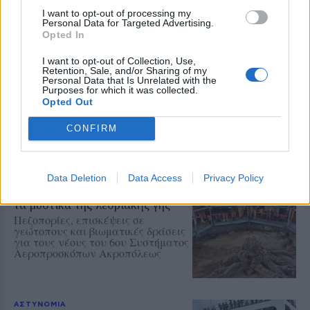
έντονο κοινωνικό αποτύπωμα
I want to opt-out of processing my
Personal Data for Targeted Advertising.
Opted In
ΔΡΑΣΕΙΣ
I want to opt-out of Collection, Use,
Aegean Regatta 2026 με ρότα
Retention, Sale, and/or Sharing of my
στα ακριτικά νησιά του Αιγαίου
Personal Data that Is Unrelated with the
Purposes for which it was collected.
Η επετειακή 25η διοργάνωση
Opted Out
συνδέει τη Χίο, τους Φούρνους, το
Αγαθονήσι και τη Σάμο από τις 21
έως τις 28 Αυγούστου
CONFIRM
Data Deletion
Data Access
Privacy Policy
ΔΡΑΣΕΙΣ
Οι Αεροπρόσκοποι ανακάλυψαν
τα μυστικά της λεσβιακής γης
Πεζοπορίες, επισκέψεις σε
γεώτοπους και βιωματικές δράσεις
για τους νέους του 6ου Συστήματος
Αεροπροσκόπων Ακροπόλεως
ΑΣΤΥΝΟΜΙΑ