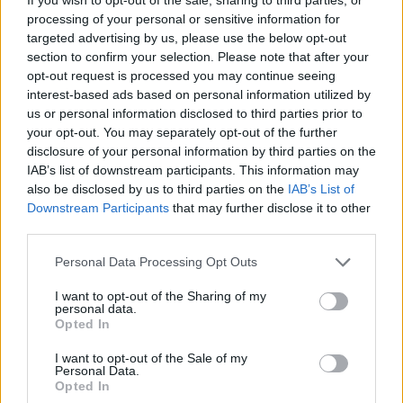
Συγκέντρωση αλληλεγγύης στον
Παλαιστινιακό λαό στη
processing of your personal or sensitive information for
Μυτιλήνη
targeted advertising by us, please use the below opt-out
Την Κυριακή 9 Αυγούστου, στις
section to confirm your selection. Please note that after your
19:30, μπροστά από το κεντρικό
opt-out request is processed you may continue seeing
κτήριο της Περιφέρειας Βορείου
interest-based ads based on personal information utilized by
Αιγαίου στη Μυτιλήνη
us or personal information disclosed to third parties prior to
your opt-out. You may separately opt-out of the further
ΒΟΡΕΙΟ ΑΙΓΑΙΟ
disclosure of your personal information by third parties on the
Συλλήψεις και στη Λήμνο για
IAB’s list of downstream participants. This information may
μουσική στα καταστήματα
also be disclosed by us to third parties on the
IAB’s List of
Συνελήφθη εργαζόμενος και
Downstream Participants
that may further disclose it to other
κατασχέθηκε ενισχυτής ήχου
third parties.
Personal Data Processing Opt Outs
I want to opt-out of the Sharing of my
personal data.
ΡΕΠΟΡΤΑΖ
ΜΟΥΣΙΚΗ
Opted In
Μια ξεχωριστή μουσική βραδιά
με τον Πάνο Βλάχο στο Κάστρο
I want to opt-out of the Sale of my
της Μυτιλήνης
Personal Data.
Μια συναυλία με λαϊκά,
Opted In
μπαλάντες, επιτυχίες των ’90s και