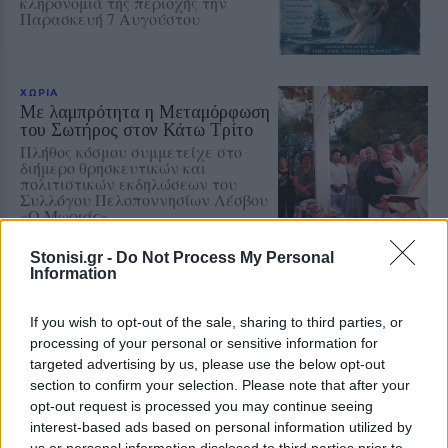
κληρονομιά της περιοχής την
Παρασκευή 7 Αυγούστου
ΧΩΡΙΑ
Με λαμπρότητα η Μεταμόρφωση
του Σωτήρος στον Κάτω Τρίτο
Πλήθος κόσμου συμμετείχε στο
διήμερο θρησκευτικών και
πολιτιστικών εκδηλώσεων του
Συλλόγου Πελοποννησίων Λέσβου
«Ο Μωριάς»
Stonisi.gr -
Do Not Process My Personal
Information
ΠΟΛΙΤΙΚΗ
Κάλεσμα της Νέας Αριστεράς
στη συγκέντρωση για την
If you wish to opt-out of the sale, sharing to third parties, or
Παλαιστίνη
processing of your personal or sensitive information for
Η κινητοποίηση θα
targeted advertising by us, please use the below opt-out
πραγματοποιηθεί την Κυριακή στις
7.30 το απόγευμα μπροστά από το
section to confirm your selection. Please note that after your
κτίριο της Περιφέρειας Βορείου
opt-out request is processed you may continue seeing
Αιγαίου στη Μυτιλήνη
interest-based ads based on personal information utilized by
us or personal information disclosed to third parties prior to