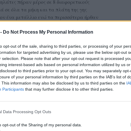
ηλάτες πήραν μέρος σε 8 διαφορετικούς
ιά σε όλα τα μήκη και τα πλάτη της γης
τον ένα μετάλλιο ενώ τα περισσότερα ήρθαν
 12 κι αμέσως μετά στο Ευρωπαϊκό Κ23 που η
 -
Do Not Process My Personal Information
Μηλένα Κοντού
τή η
κατέκτησε 4 μετάλλια (2-
to opt-out of the sale, sharing to third parties, or processing of your per
ου
Παναγιώτης
(0-2-1) και ο
formation for targeted advertising by us, please use the below opt-out s
r selection. Please note that after your opt-out request is processed y
eing interest-based ads based on personal information utilized by us or
disclosed to third parties prior to your opt-out. You may separately opt-
ΔΙΑΦΗΜΙΣΗ
losure of your personal information by third parties on the IAB’s list of
. This information may also be disclosed by us to third parties on the
IA
Participants
that may further disclose it to other third parties.
l Data Processing Opt Outs
o opt-out of the Sharing of my personal data.