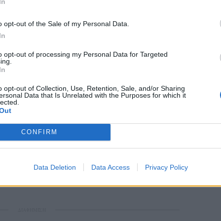
In
o opt-out of the Sale of my Personal Data.
In
to opt-out of processing my Personal Data for Targeted
ing.
In
o opt-out of Collection, Use, Retention, Sale, and/or Sharing
ersonal Data that Is Unrelated with the Purposes for which it
lected.
Out
CONFIRM
ς τις διεθνείς διοργανώσεις του 2024 κι
 ακόμα καλύτερο.
Data Deletion
Data Access
Privacy Policy
-ΠΑΡΙΣΙ 29/7-4/8) 0-0-2
ΔΙΑΦΗΜΙΣΗ