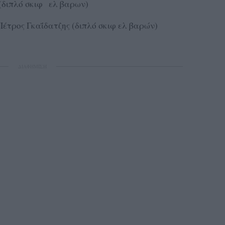
(διπλό σκιφ ελ βαρων)
τρος Γκαΐδατζης (διπλό σκιφ ελ βαρών)
ΔΙΑΦΗΜΙΣΗ