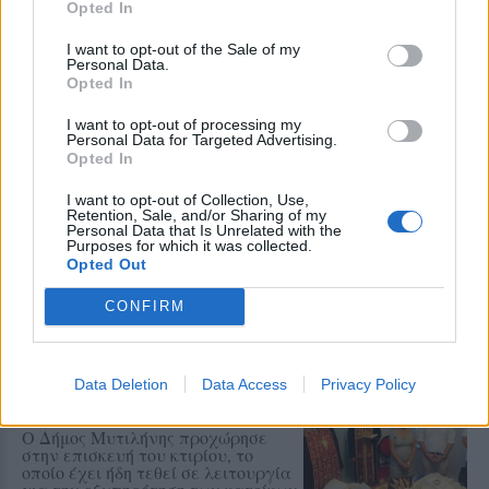
Opted In
Η αναπαράσταση του παλιού
αλιευτικού εθίμου, οι
παραδοσιακοί χοροί και η μουσική
I want to opt-out of the Sale of my
Personal Data.
γέμισαν το λιμάνι το βράδυ της 6ης
Opted In
Αυγούστου
I want to opt-out of processing my
Personal Data for Targeted Advertising.
ΠΡΟΣΦΥΓΕΣ
Opted In
«Ένα βιβλίο, ένα χαμόγελο» για
τα παιδιά του Κοινωνικού
I want to opt-out of Collection, Use,
Φροντιστηρίου Μυτιλήνης
Retention, Sale, and/or Sharing of my
Personal Data that Is Unrelated with the
Βραβεύτηκαν οι μαθητές για την
Purposes for which it was collected.
προσπάθειά τους – Ο Ματίν, παιδί
Opted Out
πρόσφυγας, πέρασε στη
Νοσηλευτική του Αριστοτελείου
Πανεπιστημίου Θεσσαλονίκης
CONFIRM
ΧΩΡΙΑ
Αγιασμός στο ανακαινισμένο
Data Deletion
Data Access
Privacy Policy
Κοινοτικό Γραφείο
Παλαιοχωρίου
Ο Δήμος Μυτιλήνης προχώρησε
στην επισκευή του κτιρίου, το
οποίο έχει ήδη τεθεί σε λειτουργία