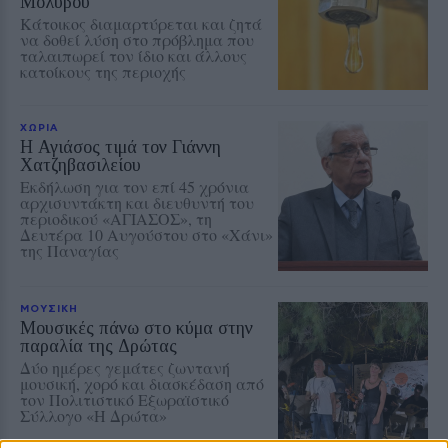
Μολύβου
Κάτοικος διαμαρτύρεται και ζητά
να δοθεί λύση στο πρόβλημα που
ταλαιπωρεί τον ίδιο και άλλους
κατοίκους της περιοχής
ΧΩΡΙΑ
Η Αγιάσος τιμά τον Γιάννη
Χατζηβασιλείου
Εκδήλωση για τον επί 45 χρόνια
αρχισυντάκτη και διευθυντή του
περιοδικού «ΑΓΙΑΣΟΣ», τη
Δευτέρα 10 Αυγούστου στο «Χάνι»
της Παναγίας
ΜΟΥΣΙΚΗ
Μουσικές πάνω στο κύμα στην
παραλία της Δρώτας
Δύο ημέρες γεμάτες ζωντανή
μουσική, χορό και διασκέδαση από
τον Πολιτιστικό Εξωραϊστικό
Σύλλογο «Η Δρώτα»