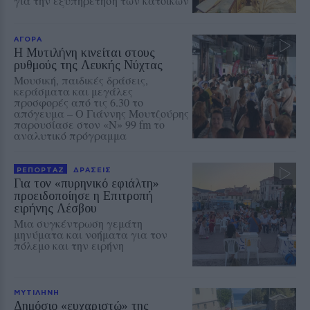
για την εξυπηρέτηση των κατοίκων
ΑΓΟΡΑ
Η Μυτιλήνη κινείται στους
ρυθμούς της Λευκής Νύχτας
Μουσική, παιδικές δράσεις,
κεράσματα και μεγάλες
προσφορές από τις 6.30 το
απόγευμα – Ο Γιάννης Μουτζούρης
παρουσίασε στον «Ν» 99 fm το
αναλυτικό πρόγραμμα
ΡΕΠΟΡΤΑΖ
ΔΡΑΣΕΙΣ
Για τον «πυρηνικό εφιάλτη»
προειδοποίησε η Επιτροπή
ειρήνης Λέσβου
Μια συγκέντρωση γεμάτη
μηνύματα και νοήματα για τον
πόλεμο και την ειρήνη
ΜΥΤΙΛΗΝΗ
Δημόσιο «ευχαριστώ» της