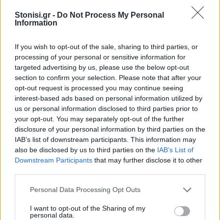
Stonisi.gr -
Do Not Process My Personal
ΔΥΤΙΚΗ ΛΕΣΒΟΣ
Information
Παρέμβαση για το Ειδικό
Χωροταξικό Τουρισμού στη
If you wish to opt-out of the sale, sharing to third parties, or
Μήθυμνα
processing of your personal or sensitive information for
Ο Δήμος Δυτικής Λέσβου ζητά την
αλλαγή της κατάταξης της
targeted advertising by us, please use the below opt-out
περιοχής
section to confirm your selection. Please note that after your
opt-out request is processed you may continue seeing
interest-based ads based on personal information utilized by
us or personal information disclosed to third parties prior to
ΡΕΠΟΡΤΑΖ
ΔΡΑΣΕΙΣ
your opt-out. You may separately opt-out of the further
Στο Πανελλήνιον έκθεση
σύνδεσης του σήμερα της
disclosure of your personal information by third parties on the
Μυτιλήνης με το χθες
IAB’s list of downstream participants. This information may
Μια έκθεση διοργανωμένη από τον
also be disclosed by us to third parties on the
IAB’s List of
Εμπορικό Σύλλογο Μυτιλήνης
Downstream Participants
that may further disclose it to other
third parties.
Personal Data Processing Opt Outs
ΜΟΥΣΙΚΗ
Η γιορτή της τράτας ζωντάνεψε
I want to opt-out of the Sharing of my
personal data.
ξανά στη Σκάλα Πολιχνίτου