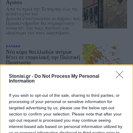
Αγιάσο
Από το πρωί της Τετάρτης έως τα
μεσάνυχτα του
Δεκαπενταύγουστου οι πόρτες του
Προσκυνήματος θα παραμένουν
ανοικτές για τους πιστούς και
ιδιαίτερα για τους οδοιπόρους
ΕΛΛΑΔΑ
Νέο κύμα θυελλωδών ανέμων
θέτει σε επιφυλακή την Πολιτική
Προστασία
Βόρειοι - βορειοανατολικοί άνεμοι
έως 8 μποφόρ και ριπές που τοπικά
Stonisi.gr -
Do Not Process My Personal
μπορεί να φτάσουν τα 9 μποφόρ
Information
If you wish to opt-out of the sale, sharing to third parties, or
ΔΡΑΣΕΙΣ
processing of your personal or sensitive information for
Τα παιδιά ανακαλύπτουν το
targeted advertising by us, please use the below opt-out
Απολιθωμένο Δάσος μέσα από
section to confirm your selection. Please note that after your
ένα νέο παιχνίδι
opt-out request is processed you may continue seeing
Διαδραστική εκπαιδευτική δράση
interest-based ads based on personal information utilized by
στο Μουσείο του Σιγρίου, με
αναμνηστικά για όλους και ετήσια
us or personal information disclosed to third parties prior to