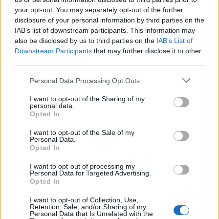
κάρτα ελεύθερης εισόδου για τον
your opt-out. You may separately opt-out of the further
νικητή
disclosure of your personal information by third parties on the
IAB’s list of downstream participants. This information may
ΤΟΥΡΙΣΜΟΣ
also be disclosed by us to third parties on the
IAB’s List of
Περισσότερες προσβάσιμες
Downstream Participants
that may further disclose it to other
παραλίες αποκτά ο Δήμος
third parties.
Μυτιλήνης
Νέες υποδομές σε Χαραμίδα,
Personal Data Processing Opt Outs
Τάρτι, Ευρειακή και Σκάλα
Μυστεγνών, ενώ συστήματα
αυτόνομης πρόσβασης λειτουργούν
I want to opt-out of the Sharing of my
ήδη σε Κανόνι, Άγιο Ισίδωρο, 2η
personal data.
Καντίνα Αεροδρομίου και
Opted In
Τσαμάκια
I want to opt-out of the Sale of my
Personal Data.
ΧΩΡΙΑ
Opted In
Η «Στύψη» συνεχίζει να
καταγράφει την ιστορία του
I want to opt-out of processing my
χωριού
Personal Data for Targeted Advertising.
Το νέο φύλλο της τοπικής
Opted In
εφημερίδας φιλοξενεί ενδιαφέρον
άρθρο για το φράγμα της Στύψης
I want to opt-out of Collection, Use,
και τη μελέτη του Δρ. Νικόλαου
Retention, Sale, and/or Sharing of my
Μουτάφη
Personal Data that Is Unrelated with the