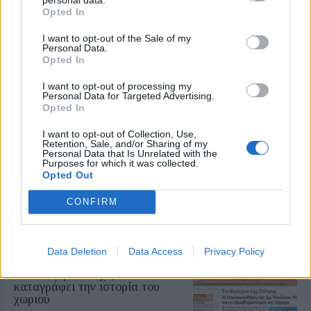
στιγμές στην καρδιά της πόλης. Οι διοργανωτές
Opted In
ευελπιστούν ότι οι εκδηλώσεις αυτές θα γεμίσουν
I want to opt-out of the Sale of my
την αγορά με ζωή, φέρνοντας πιο κοντά την
Personal Data.
Opted In
τοπική κοινωνία και ενισχύοντας την εμπορική
κίνηση της περιόδου.
I want to opt-out of processing my
Personal Data for Targeted Advertising.
Opted In
Δείτε περισσότερα άρθρα μας στα αποτελέσματα
I want to opt-out of Collection, Use,
αναζήτησης
Retention, Sale, and/or Sharing of my
Personal Data that Is Unrelated with the
Purposes for which it was collected.
Add stonisi.gr on Google ↗
Opted Out
CONFIRM
ΣΤΗΝ ΙΔΙΑ ΚΑΤΗΓΟΡΙΑ
Data Deletion
Data Access
Privacy Policy
ΧΩΡΙΑ
Η «Στύψη» συνεχίζει να
καταγράφει την ιστορία του
χωριού