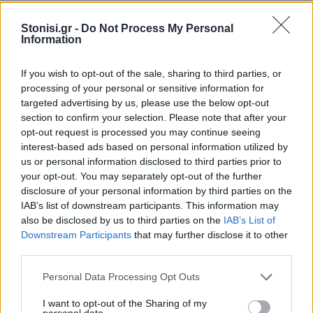
29 Δεκεμβρίου. Κάθε εκδήλωση υπόσχεται ακόμα
περισσότερη διασκέδαση, εκπλήξεις και ευκαιρίες
Stonisi.gr -
Do Not Process My Personal
Information
για ψώνια σε γιορτινή ατμόσφαιρα.
If you wish to opt-out of the sale, sharing to third parties, or
processing of your personal or sensitive information for
targeted advertising by us, please use the below opt-out
section to confirm your selection. Please note that after your
opt-out request is processed you may continue seeing
interest-based ads based on personal information utilized by
us or personal information disclosed to third parties prior to
your opt-out. You may separately opt-out of the further
disclosure of your personal information by third parties on the
IAB’s list of downstream participants. This information may
also be disclosed by us to third parties on the
IAB’s List of
Downstream Participants
that may further disclose it to other
third parties.
Ο εμπορικός κόσμος της Μυτιλήνης καλεί μικρούς
Personal Data Processing Opt Outs
και μεγάλους να ζήσουν μαζί τη μαγεία των
I want to opt-out of the Sharing of my
Χριστουγέννων και να απολαύσουν μοναδικές
personal data.