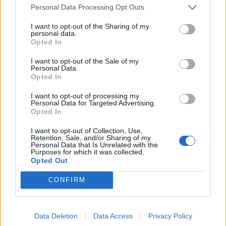
Personal Data Processing Opt Outs
ΑΓΟΡΑ
Η Μυτιλήνη κινείται στους
I want to opt-out of the Sharing of my
ρυθμούς της Λευκής Νύχτας
personal data.
Μουσική, παιδικές δράσεις,
Opted In
κεράσματα και μεγάλες
προσφορές από τις 6.30 το
I want to opt-out of the Sale of my
απόγευμα – Ο Γιάννης Μουτζούρης
Personal Data.
παρουσίασε στον «Ν» 99 fm το
Opted In
αναλυτικό πρόγραμμα
I want to opt-out of processing my
Personal Data for Targeted Advertising.
ΡΕΠΟΡΤΑΖ
ΔΡΑΣΕΙΣ
Opted In
Για τον «πυρηνικό εφιάλτη»
προειδοποίησε η Επιτροπή
I want to opt-out of Collection, Use,
ειρήνης Λέσβου
Retention, Sale, and/or Sharing of my
Μια συγκέντρωση γεμάτη
Personal Data that Is Unrelated with the
μηνύματα και νοήματα για τον
Purposes for which it was collected.
πόλεμο και την ειρήνη
Opted Out
CONFIRM
ΜΥΤΙΛΗΝΗ
Δημόσιο «ευχαριστώ» της
ΔΕΥΑΛ στην Αστυνομία
Data Deletion
Data Access
Privacy Policy
Ιδιαίτερη αναφορά στην