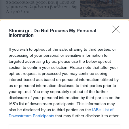
παραδοσιακοί χοροί και η μουσική
γέμισαν το λιμάνι το βράδυ της 6ης
Αυγούστου
ΠΡΟΣΦΥΓΕΣ
Stonisi.gr -
Do Not Process My Personal
«Ένα βιβλίο, ένα χαμόγελο» για
Information
τα παιδιά του Κοινωνικού
Φροντιστηρίου Μυτιλήνης
If you wish to opt-out of the sale, sharing to third parties, or
Βραβεύτηκαν οι μαθητές για την
προσπάθειά τους – Ο Ματίν, παιδί
processing of your personal or sensitive information for
πρόσφυγας, πέρασε στη
targeted advertising by us, please use the below opt-out
Νοσηλευτική του Αριστοτελείου
section to confirm your selection. Please note that after your
Πανεπιστημίου Θεσσαλονίκης
opt-out request is processed you may continue seeing
interest-based ads based on personal information utilized by
ΧΩΡΙΑ
us or personal information disclosed to third parties prior to
Αγιασμός στο ανακαινισμένο
your opt-out. You may separately opt-out of the further
Κοινοτικό Γραφείο
Παλαιοχωρίου
disclosure of your personal information by third parties on the
Ο Δήμος Μυτιλήνης προχώρησε
IAB’s list of downstream participants. This information may
στην επισκευή του κτιρίου, το
also be disclosed by us to third parties on the
IAB’s List of
οποίο έχει ήδη τεθεί σε λειτουργία
Downstream Participants
that may further disclose it to other
για την εξυπηρέτηση των κατοίκων
third parties.