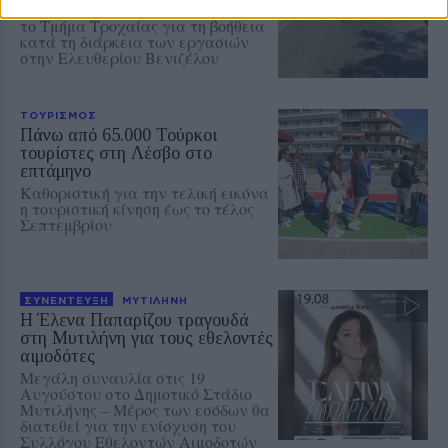
Αστυνομική Διεύθυνση Λέσβου και
το Τμήμα Τροχαίας για τη βοήθεια
κατά τη διάρκεια των εργασιών
στην Ελευθερίου Βενιζέλου
ΤΟΥΡΙΣΜΟΣ
Πάνω από 65.000 Τούρκοι
τουρίστες στη Λέσβο στο
επτάμηνο
Καθοριστική για την τελική εικόνα
η τουριστική κίνηση έως το τέλος
Σεπτεμβρίου
ΣΥΝΕΝΤΕΥΞΗ
ΜΥΤΙΛΗΝΗ
Η Έλενα Παπαρίζου τραγουδά
στη Μυτιλήνη για τους εθελοντές
αιμοδότες
Μεγάλη συναυλία στις 19
Αυγούστου στο Δημοτικό Στάδιο
Μυτιλήνης – Μέρος των εσόδων θα
διατεθεί για την ενίσχυση του
Συλλόγου Εθελοντών Αιμοδοτών