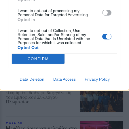
του στο κλιμάκιο
I want to opt-out of processing my
Personal Data for Targeted Advertising.
ΧΩΡΙΑ
Opted In
Με λαμπρότητα η Μεταμόρφωση
του Σωτήρος στη Σκάλα
I want to opt-out of Collection, Use,
Μιστεγνών
Retention, Sale, and/or Sharing of my
Personal Data that Is Unrelated with the
Πλήθος πιστών συμμετείχε στην
Purposes for which it was collected.
πανηγυρική Θεία Λειτουργία και
Opted Out
στην ευλογία των σταφυλιών
CONFIRM
ΑΓΟΡΑ
Η Λευκή Νύχτα γέμισε ζωή την
Data Deletion
Data Access
Privacy Policy
αγορά του Πλωμαρίου
Μουσική, χορός και αυξημένη
κίνηση στη δεύτερη διοργάνωση
του Εμπορικού Συλλόγου
Πλωμαρίου
ΜΟΥΣΙΚΗ
Μεγάλες άριες και μελωδίες στο