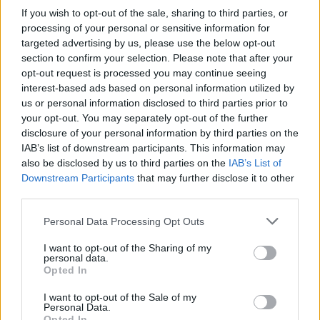
Μεταμόρφωση του Σωτήρος
If you wish to opt-out of the sale, sharing to third parties, or
Η καθιερωμένη περιφορά της
εικόνας από τον Ιερό Ναό της
processing of your personal or sensitive information for
Παναγίας έως τον ναΐσκο της
targeted advertising by us, please use the below opt-out
Ζωοδόχου Πηγής
section to confirm your selection. Please note that after your
opt-out request is processed you may continue seeing
interest-based ads based on personal information utilized by
us or personal information disclosed to third parties prior to
ΜΥΤΙΛΗΝΗ
Κτηματολόγιο και παλιό
your opt-out. You may separately opt-out of the further
Κολυμβητήριο στη συνάντηση
disclosure of your personal information by third parties on the
Κουφέλου με το ΤΕΕ
IAB’s list of downstream participants. This information may
Πολεοδομικός σχεδιασμός,
also be disclosed by us to third parties on the
IAB’s List of
αντισεισμική προστασία και
Downstream Participants
that may further disclose it to other
στελέχωση των τεχνικών
υπηρεσιών βρέθηκαν επίσης στην
third parties.
ατζέντα της συζήτησης
Personal Data Processing Opt Outs
ΑΥΤΟΔΙΟΙΚΗΣΗ
I want to opt-out of the Sharing of my
Στην Περιφέρεια το αίτημα
personal data.
ενίσχυσης των εθελοντών του
Opted In
Πλωμαρίου
Ο Θεόδωρος Βαλσαμίδης προτείνει
I want to opt-out of the Sale of my
την αγορά πλήρως εξοπλισμένου
Personal Data.
οχήματος 4x4 και την παραχώρησή
Opted In