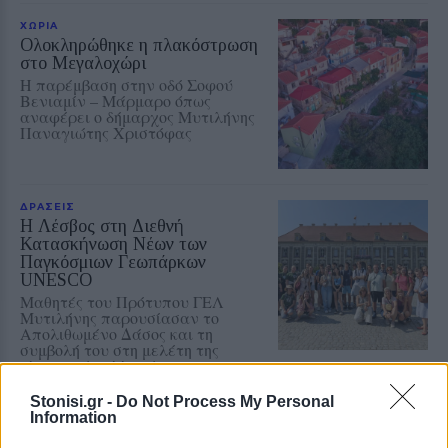
ΧΩΡΙΑ
Ολοκληρώθηκε η πλακόστρωση
στο Μεγαλοχώρι
Η παρέμβαση στην οδό Σοφού
Βενιαμίν – Μάρμαρο όπως
αναφέρει ο δήμαρχος Μυτιλήνης
Παναγιώτης Χριστόφας
ΔΡΑΣΕΙΣ
Η Λέσβος στη Διεθνή
Κατασκήνωση Νέων των
Παγκόσμιων Γεωπάρκων
UNESCO
Μαθητές του Πρότυπου ΓΕΛ
Μυτιλήνης παρουσίασαν το
Απολιθωμένο Δάσος και τη
συμβολή του στη μελέτη της
κλιματικής αλλαγής
Stonisi.gr -
Do Not Process My Personal
ΧΩΡΙΑ
Information
Η Αγιάσος τίμησε τη