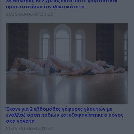
35 δολάρια, δεν χρειάζονται ποτέ φόρτιση και
προστατεύουν την ιδιωτικότητα
2026-08-06 07:34:28
Έκανε για 2 εβδομάδες γέφυρες γλουτών με
εναλλάξ άρση ποδιών και εξαφανίστηκε ο πόνος
στα γόνατα
2026-08-06 05:19:57