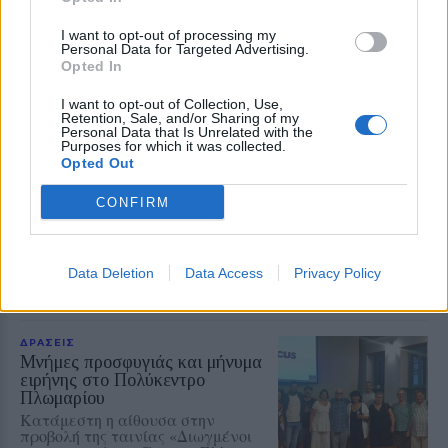
Add stonisi.gr on Google ↗
I want to opt-out of processing my
Personal Data for Targeted Advertising.
Opted In
I want to opt-out of Collection, Use,
ΣΤΗΝ ΙΔΙΑ ΚΑΤΗΓΟΡΙΑ
Retention, Sale, and/or Sharing of my
Personal Data that Is Unrelated with the
Purposes for which it was collected.
ΧΩΡΙΑ
Opted Out
Η Μεταμόρφωση του Σωτήρος
γιορτάστηκε στο ξωκλήσι του
CONFIRM
Χριστού στο Ίππειος
Με κατάνυξη πιστοί κάθε ηλικίας
τίμησαν την Δεσποτική Γιορτή
Data Deletion
Data Access
Privacy Policy
ΔΡΑΣΕΙΣ
Μνήμες προσφυγιάς και μήνυμα
ειρήνης στο Πολύκεντρο
Πλωμαρίου
Κατάμεστη η αίθουσα στην
προβολή της ταινίας «Διωγμένοι