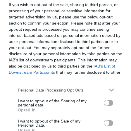
για την ηχητική κάλυψη, τον φωτισμό και τη
If you wish to opt-out of the sale, sharing to third parties, or
χιονομηχανή, αλλά και του Μανώλη Μαραγγέλη
processing of your personal or sensitive information for
targeted advertising by us, please use the below opt-out
για τη ρίψη των βεγγαλικών.
section to confirm your selection. Please note that after your
opt-out request is processed you may continue seeing
Η Δημοτική Κοινότητα Πλωμαρίου και ο πρόεδρος
interest-based ads based on personal information utilized by
Μιχάλη Τετώνης εξέφρασε την ευγνωμοσύνη της
us or personal information disclosed to third parties prior to
στους χορηγούς της περιοχής, που στηρίζουν τις
your opt-out. You may separately opt-out of the further
χριστουγεννιάτικες δράσεις, καθώς και σε όλους
disclosure of your personal information by third parties on the
IAB’s list of downstream participants. This information may
όσοι παρευρέθηκαν.
also be disclosed by us to third parties on the
IAB’s List of
Downstream Participants
that may further disclose it to other
Ο Αϊ Βασίλης και τα ξωτικά θα συνεχίσουν να
third parties.
υποδέχονται μικρούς και μεγάλους στο σπιτάκι
τους την Παρασκευή και το Σάββατο, από τις 7 έως
Personal Data Processing Opt Outs
τις 9 το απόγευμα, για φωτογραφίες και την
I want to opt-out of the Sharing of my
παραλαβή των γραμμάτων των παιδιών.
personal data.
Opted In
I want to opt-out of the Sale of my
Δείτε περισσότερα άρθρα μας στα αποτελέσματα
Personal Data.
αναζήτησης
Opted In