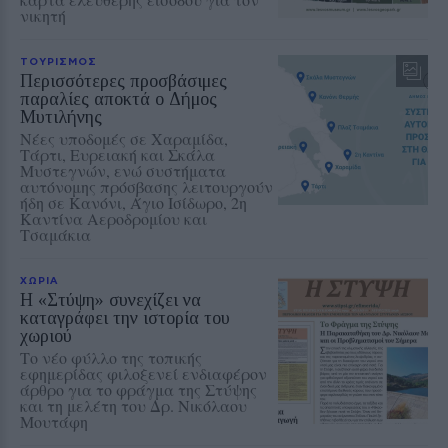
νικητή
ΤΟΥΡΙΣΜΟΣ
Περισσότερες προσβάσιμες
παραλίες αποκτά ο Δήμος
Μυτιλήνης
Νέες υποδομές σε Χαραμίδα,
Τάρτι, Ευρειακή και Σκάλα
Μυστεγνών, ενώ συστήματα
αυτόνομης πρόσβασης λειτουργούν
ήδη σε Κανόνι, Άγιο Ισίδωρο, 2η
Καντίνα Αεροδρομίου και
Τσαμάκια
ΧΩΡΙΑ
Η «Στύψη» συνεχίζει να
καταγράφει την ιστορία του
χωριού
Το νέο φύλλο της τοπικής
εφημερίδας φιλοξενεί ενδιαφέρον
άρθρο για το φράγμα της Στύψης
και τη μελέτη του Δρ. Νικόλαου
Μουτάφη