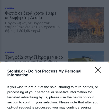
ΧΩΡΙΑ
Φωτιά σε ξερά χόρτα έφερε
σύλληψη στη Λέσβο
Παράλληλα, σε βάρος του
επιβλήθηκε διοικητικό πρόστιμο
ύψους 1.804,68 ευρώ
ΧΩΡΙΑ
Τραγωδία στην Πέτρα με νεκρό
άνδρα στην παραλία Καβάκι
Ανασύρθηκε χωρίς τις αισθήσεις
του και μεταφέρθηκε στο Κέντρο
Stonisi.gr -
Do Not Process My Personal
Υγείας Καλλονής, όπου
Information
διαπιστώθηκε ο θάνατός του
If you wish to opt-out of the sale, sharing to third parties, or
processing of your personal or sensitive information for
ΧΩΡΙΑ
targeted advertising by us, please use the below opt-out
Η Θερμή γιόρτασε τους
section to confirm your selection. Please note that after your
γευστικούς θησαυρούς της
opt-out request is processed you may continue seeing