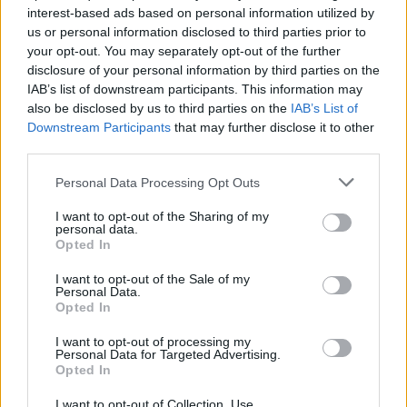
Λέσβου
interest-based ads based on personal information utilized by
Λάδι και τυρί βρέθηκαν στο
us or personal information disclosed to third parties prior to
επίκεντρο της γιορτής που
πραγματοποιήθηκε στο Δημοτικό
your opt-out. You may separately opt-out of the further
Σχολείο της Θερμής, στο πλαίσιο
disclosure of your personal information by third parties on the
του Taste Lesvos και του Λεσβιακού
IAB’s list of downstream participants. This information may
Καλοκαιριού
also be disclosed by us to third parties on the
IAB’s List of
Downstream Participants
that may further disclose it to other
ΠΟΛΙΤΙΚΗ
third parties.
Στη Θεσσαλονίκη τα
αποκαλυπτήρια του οικονομικού
Personal Data Processing Opt Outs
προγράμματος της ΕΛ.Α.Σ.
Ο Αλέξης Τσίπρας παρουσιάζει
I want to opt-out of the Sharing of my
στις αρχές Σεπτεμβρίου το
personal data.
τετραετές σχέδιο της Ελληνικής
Opted In
Αριστερής Συμπαράταξης για την
ακρίβεια, τη φορολογική
δικαιοσύνη, την παραγωγική
I want to opt-out of the Sale of my
Personal Data.
ανασυγκρότηση και την ενίσχυση
του κοινωνικού κράτους
Opted In
I want to opt-out of processing my
ΧΩΡΙΑ
Personal Data for Targeted Advertising.
Μέρα και νύχτα ανοιχτές οι
Opted In
πόρτες της Παναγίας στην
Αγιάσο
I want to opt-out of Collection, Use,