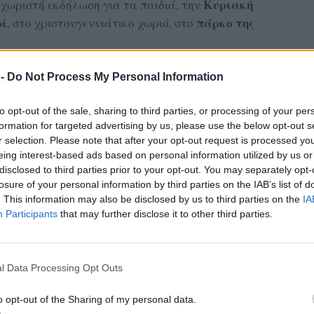
Κυριακή
χωριστή εκδήλωση για τα παιδιά, την
ωί
πάρκο της
, στο χριστουγεννιάτικο χωριό, στο
ία να γράψουν και να ζωγραφίσουν τις ευχές
 -
Do Not Process My Personal Information
ρήνη και να στολίσουν το
«Χριστουγεννιάτικο
 τον συμβολικό τρόπο, ακόμη και οι μικρότεροι
to opt-out of the sale, sharing to third parties, or processing of your per
κό τους «λιθαράκι» στην οικοδόμηση ενός
formation for targeted advertising by us, please use the below opt-out s
r selection. Please note that after your opt-out request is processed y
υ χωρίς πολέμους, με ειρήνη για όλους.
eing interest-based ads based on personal information utilized by us or
disclosed to third parties prior to your opt-out. You may separately opt-
λεί μόνο μια γιορτινή δραστηριότητα, αλλά
losure of your personal information by third parties on the IAB’s list of
νη είναι το πολυτιμότερο δώρο που μπορούμε να
. This information may also be disclosed by us to third parties on the
IA
ς επόμενες γενιές.
Participants
that may further disclose it to other third parties.
ας στα αποτελέσματα αναζήτησης
l Data Processing Opt Outs
.gr on Google ↗
o opt-out of the Sharing of my personal data.