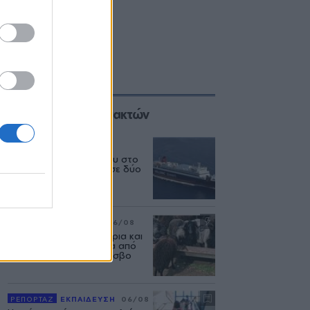
Επιλογές των Συντακτών
ΕΛΛΑΔΑ
06/08
Δεύτερη εμπλοκή κάβου στο
«Νήσος Ρόδος» μέσα σε δύο
μήνες
ΡΕΠΟΡΤΑΖ
ΑΓΡΟΤΕΣ
06/08
Ανασταίνονται... μοσχάρια και
πρόβατα κάνουν βόλτα από
στάνη σε στάνη στη Λέσβο
ΡΕΠΟΡΤΑΖ
ΕΚΠΑΙΔΕΥΣΗ
06/08