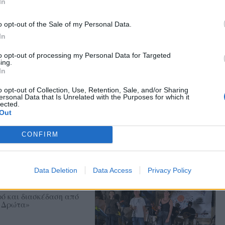
In
o opt-out of the Sale of my Personal Data.
In
to opt-out of processing my Personal Data for Targeted
ing.
In
ατζηβασιλείου
άκτη και διευθυντή του
o opt-out of Collection, Use, Retention, Sale, and/or Sharing
υγούστου στο «Χάνι» της
ersonal Data that Is Unrelated with the Purposes for which it
lected.
Out
CONFIRM
ν παραλία της
Data Deletion
Data Access
Privacy Policy
ρό και διασκέδαση από
Η Δρώτα»