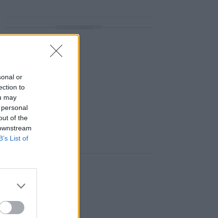
ΔΙΑΦΗΜΙΣΗ
sonal or
ection to
ou may
 personal
out of the
 downstream
B’s List of