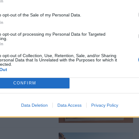
In
o opt-out of the Sale of my Personal Data.
οταξικό
In
to opt-out of processing my Personal Data for Targeted
 της κατάταξης της
ing.
In
o opt-out of Collection, Use, Retention, Sale, and/or Sharing
ersonal Data that Is Unrelated with the Purposes for which it
lected.
Out
δεσης του σήμερα
CONFIRM
ικό Σύλλογο Μυτιλήνης
Data Deletion
Data Access
Privacy Policy