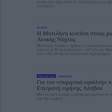
οποίο έχει ήδη τεθεί σε λειτουργία για τ
κατοίκων
ΑΓΟΡΑ
Η Μυτιλήνη κινείται στους ρ
Λευκής Νύχτας
Μουσική, παιδικές δράσεις, κεράσματα κ
από τις 6.30 το απόγευμα – Ο Γιάννης Μ
στον «Ν» 99 fm το αναλυτικό πρόγραμμα
ΡΕΠΟΡΤΑΖ
ΔΡΑΣΕΙΣ
Για τον «πυρηνικό εφιάλτη» π
Επιτροπή ειρήνης Λέσβου
Μια συγκέντρωση γεμάτη μηνύματα και ν
και την ειρήνη