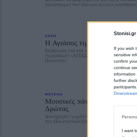
ταλαιπωρεί τον ίδιο και άλλους κατοίκους
Stonisi.gr
ΧΩΡΙΑ
Η Αγιάσος τιμά τον Γιάννη Χ
If you wish 
Εκδήλωση για τον επί 45 χρόνια αρχισυντ
περιοδικού «ΑΓΙΑΣΟΣ», τη Δευτέρα 10 Α
sensitive in
Παναγίας
confirm you
continue se
information 
further disc
participants
Downstream 
ΜΟΥΣΙΚΗ
Μουσικές πάνω στο κύμα στη
Δρώτας
Δύο ημέρες γεμάτες ζωντανή μουσική, χο
Persona
τον Πολιτιστικό Εξωραϊστικό Σύλλογο «
I want t