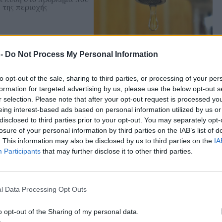
 της περιοχής
 -
Do Not Process My Personal Information
ατζηβασιλείου
to opt-out of the sale, sharing to third parties, or processing of your per
άκτη και διευθυντή του
υγούστου στο «Χάνι» της
formation for targeted advertising by us, please use the below opt-out s
r selection. Please note that after your opt-out request is processed y
eing interest-based ads based on personal information utilized by us or
disclosed to third parties prior to your opt-out. You may separately opt-
losure of your personal information by third parties on the IAB’s list of
. This information may also be disclosed by us to third parties on the
IA
Participants
that may further disclose it to other third parties.
ν παραλία της
ρό και διασκέδαση από
l Data Processing Opt Outs
Η Δρώτα»
o opt-out of the Sharing of my personal data.