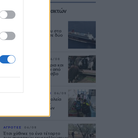
Επιλογές των Συντακτών
ΕΛΛΑΔΑ
06/08
Δεύτερη εμπλοκή κάβου στο
«Νήσος Ρόδος» μέσα σε δύο
μήνες
ΡΕΠΟΡΤΑΖ
ΑΓΡΟΤΕΣ
06/08
Ανασταίνονται... μοσχάρια και
πρόβατα κάνουν βόλτα από
στάνη σε στάνη στη Λέσβο
ΡΕΠΟΡΤΑΖ
ΕΚΠΑΙΔΕΥΣΗ
06/08
Η επόμενη μέρα στα σχολεία
της Μυτιλήνης μετά την
κατάργηση των σχολικών
επιτροπών
ΑΓΡΟΤΕΣ
06/08
Έτσι χάθηκε το ένα τέταρτο
των αγροτικών εκμεταλλεύσεων