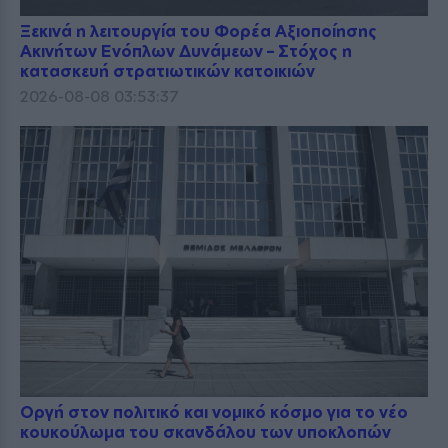
Ξεκινά η λειτουργία του Φορέα Αξιοποίησης
Ακινήτων Ενόπλων Δυνάμεων – Στόχος η
κατασκευή στρατιωτικών κατοικιών
2026-08-08 03:53:37
Οργή στον πολιτικό και νομικό κόσμο για το νέο
κουκούλωμα του σκανδάλου των υποκλοπών