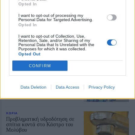
Κάλεσμα για συγκέντρωση υπέρ
Opted In
της Παλαιστίνης από
ανειδίκευτους γιατρούς της
I want to opt-out of processing my
Λέσβου
Personal Data for Targeted Advertising.
Την Κυριακή 9 Αυγούστου, στις
Opted In
7.30 το απόγευμα, έξω από το
κεντρικό κτήριο της Περιφέρειας
I want to opt-out of Collection, Use,
Βορείου Αιγαίου στη Μυτιλήνη η
Retention, Sale, and/or Sharing of my
κινητοποίηση
Personal Data that Is Unrelated with the
Purposes for which it was collected.
Opted Out
ΔΡΑΣΕΙΣ
Ρούχα και τρόφιμα για τους
CONFIRM
ανθρώπους που έχουν ανάγκη
Νέα συνεργασία της
«Ανακύκλωσης Αιγαίου» με τον
Σύνδεσμο Κοινωνικής Προστασίας
Data Deletion
Data Access
Privacy Policy
και Αλληλεγγύης
ΧΩΡΙΑ
Προβληματική υδροδότηση σε
σπίτια κοντά στο Κάστρο του
Μολύβου