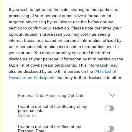
If you wish to opt-out of the sale, sharing to third parties, or
ΤΟΥΡΙΣΜΟΣ
Περισσότερες προσβάσιμες
processing of your personal or sensitive information for
παραλίες αποκτά ο Δήμος
targeted advertising by us, please use the below opt-out
Μυτιλήνης
section to confirm your selection. Please note that after your
Νέες υποδομές σε Χαραμίδα,
opt-out request is processed you may continue seeing
Τάρτι, Ευρειακή και Σκάλα
interest-based ads based on personal information utilized by
Μυστεγνών, ενώ συστήματα
αυτόνομης πρόσβασης λειτουργούν
us or personal information disclosed to third parties prior to
ήδη σε Κανόνι, Άγιο Ισίδωρο, 2η
your opt-out. You may separately opt-out of the further
Καντίνα Αεροδρομίου και
disclosure of your personal information by third parties on the
Τσαμάκια
IAB’s list of downstream participants. This information may
also be disclosed by us to third parties on the
IAB’s List of
ΧΩΡΙΑ
Downstream Participants
that may further disclose it to other
Η «Στύψη» συνεχίζει να
third parties.
καταγράφει την ιστορία του
χωριού
Personal Data Processing Opt Outs
Το νέο φύλλο της τοπικής
εφημερίδας φιλοξενεί ενδιαφέρον
άρθρο για το φράγμα της Στύψης
I want to opt-out of the Sharing of my
και τη μελέτη του Δρ. Νικόλαου
personal data.
Μουτάφη
Opted In
I want to opt-out of the Sale of my
ΔΡΑΣΕΙΣ
Personal Data.