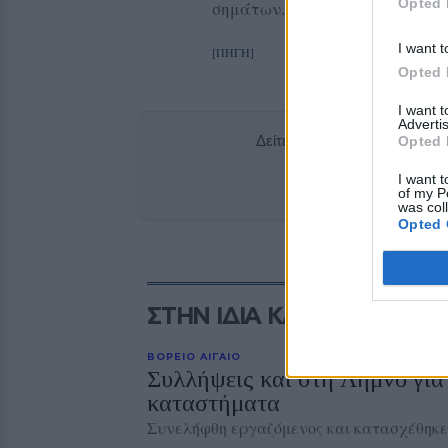
Opted 
σημάτων.
I want t
[ΠΗΓΗ]
Opted 
I want 
Advertis
Δείτε περισσότερα άρθρα μ
Opted 
I want t
Add stonisi
of my P
was col
Opted 
ΣΤΗΝ ΙΔΙΑ ΚΑΤΗΓΟΡΙΑ
ΒΟΡΕΙΟ ΑΙΓΑΙΟ
Συλλήψεις και στη Λήμνο για
καταστήματα
Συνελήφθη εργαζόμενος και κατασχέθηκε