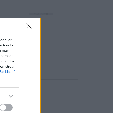
ΔΙΑΦΗΜΙΣΗ
sonal or
ection to
ou may
 personal
out of the
 downstream
B’s List of