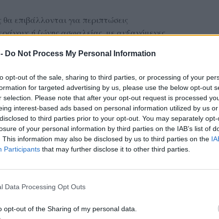
ς θα επιβάλλονται για περιπτώσεις
κράνους ή ζώνης ασφαλείας, με αυξανόμενες
εν φοράω κράνος έχει ένα πρόστιμο διοικητικό:
 -
Do Not Process My Personal Information
 σε ξαναπιάσω μέσα σε ένα διάστημα, πάλι να
ω τρίτη φορά μέσα σε μια πενταετία, θα
to opt-out of the sale, sharing to third parties, or processing of your per
ρόνια».
formation for targeted advertising by us, please use the below opt-out s
 πατίνια
r selection. Please note that after your opt-out request is processed y
eing interest-based ads based on personal information utilized by us or
disclosed to third parties prior to your opt-out. You may separately opt-
ης στους κανονισμούς για τα ηλεκτρικά πατίνια,
losure of your personal information by third parties on the IAB’s list of
ρηστών και την αποφυγή δυστυχημάτων. «Το
. This information may also be disclosed by us to third parties on the
IA
εται για άτομα κάτω των 15 ετών. Οι γονείς
Participants
that may further disclose it to other third parties.
 παιδί 12 ετών δεν μπορεί να κυκλοφορεί
ς, όπως η Μεσογείων».
l Data Processing Opt Outs
αυστηρότερους κανόνες, όπως περιορισμός
o opt-out of the Sharing of my personal data.
ι υποχρεωτική χρήση κράνους και φωτεινών