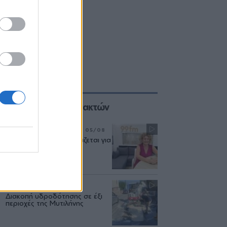
Επιλογές των Συντακτών
ΣΥΝΕΝΤΕΥΞΗ
ΜΟΥΣΙΚΗ
05/08
«Η ασφάλεια δεν θυσιάζεται για
τις δημόσιες σχέσεις»
ΜΥΤΙΛΗΝΗ
04/08
Διακοπή υδροδότησης σε έξι
περιοχές της Μυτιλήνης