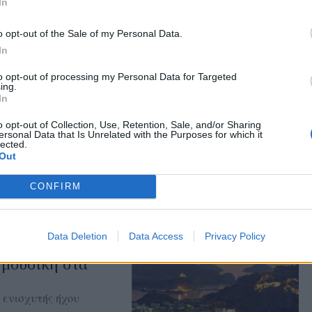
In
o opt-out of the Sale of my Personal Data.
In
to opt-out of processing my Personal Data for Targeted
ing.
ας στα αποτελέσματα αναζήτησης
In
o opt-out of Collection, Use, Retention, Sale, and/or Sharing
.gr on Google ↗
ersonal Data that Is Unrelated with the Purposes for which it
lected.
Out
CONFIRM
Data Deletion
Data Access
Privacy Policy
 μουσική στα
 ενισχυτής ήχου