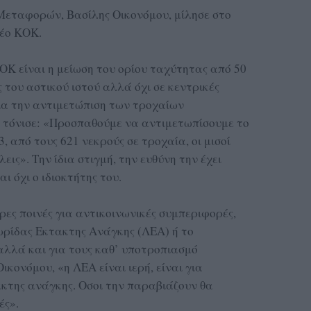
εταφορών, Βασίλης Οικονόμου, μίλησε στο
νέο ΚΟΚ.
Κ είναι η μείωση του ορίου ταχύτητας από 50
ς του αστικού ιστού αλλά όχι σε κεντρικές
για την αντιμετώπιση των τροχαίων
 τόνισε: «Προσπαθούμε να αντιμετωπίσουμε το
, από τους 621 νεκρούς σε τροχαία, οι μισοί
εις». Την ίδια στιγμή, την ευθύνη την έχει
ι όχι ο ιδιοκτήτης του.
ες ποινές για αντικοινωνικές συμπεριφορές,
ωρίδας Εκτακτης Ανάγκης (ΛΕΑ) ή το
λλά και για τους καθ’ υποτροπιασμό
ικονόμου, «η ΛΕΑ είναι ιερή, είναι για
κτης ανάγκης. Οσοι την παραβιάζουν θα
ές».