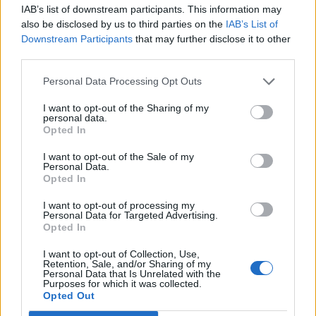
IAB’s list of downstream participants. This information may
Δείτε περισσότερα άρθρα μας στα αποτελέσματα
αναζήτησης
also be disclosed by us to third parties on the
IAB’s List of
Downstream Participants
that may further disclose it to other
Add stonisi.gr on Google ↗
third parties.
Personal Data Processing Opt Outs
I want to opt-out of the Sharing of my
ΣΤΗΝ ΙΔΙΑ ΚΑΤΗΓΟΡΙΑ
personal data.
Opted In
ΔΡΑΣΕΙΣ
I want to opt-out of the Sale of my
Οι γεύσεις της Στύψης ταξίδεψαν
Personal Data.
μέχρι το Σίγρι
Opted In
Παραδοσιακά προϊόντα της
Οικοτεχνίας «Α.Ο. – Το Στυψανό»,
I want to opt-out of processing my
με βάση το βιολογικό ελαιόλαδο
Personal Data for Targeted Advertising.
Αδραμυτιανής ποικιλίας,
Opted In
παρουσιάστηκαν στο Μουσείο
Φυσικής Ιστορίας Απολιθωμένου
I want to opt-out of Collection, Use,
Δάσους
Retention, Sale, and/or Sharing of my
Personal Data that Is Unrelated with the
Purposes for which it was collected.
ΔΡΑΣΕΙΣ
Opted Out
Η Νυφίδα αφηγήθηκε τον δικό
της μύθο