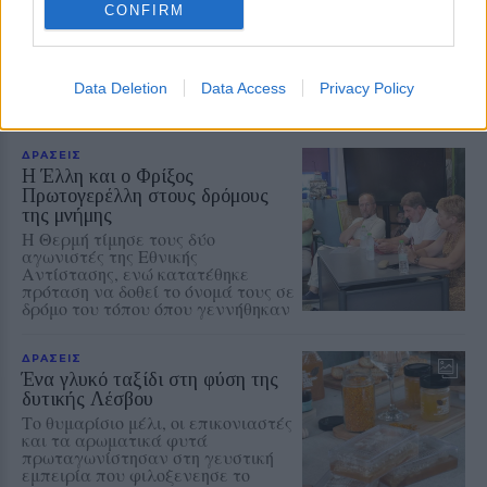
CONFIRM
Δίπλα στη θάλασσα
παρουσιάστηκε η ξεχωριστή
παράσταση που ανέδειξε την
πολιτιστική ταυτότητα της
Data Deletion
Data Access
Privacy Policy
περιοχής
ΔΡΑΣΕΙΣ
Η Έλλη και ο Φρίξος
Πρωτογερέλλη στους δρόμους
της μνήμης
Η Θερμή τίμησε τους δύο
αγωνιστές της Εθνικής
Αντίστασης, ενώ κατατέθηκε
πρόταση να δοθεί το όνομά τους σε
δρόμο του τόπου όπου γεννήθηκαν
ΔΡΑΣΕΙΣ
Ένα γλυκό ταξίδι στη φύση της
δυτικής Λέσβου
Το θυμαρίσιο μέλι, οι επικονιαστές
και τα αρωματικά φυτά
πρωταγωνίστησαν στη γευστική
εμπειρία που φιλοξενεησε το