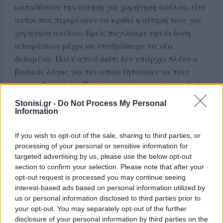
καταθέσουν την αίτηση για χορήγηση ασύλου, είτε
αυτοί που περιμένουν να κριθεί η αίτησή τους για
χορήγηση ασύλου. Εμείς παγώσαμε την έκδοση
αποφάσεων μέχρι να σταθμίσουμε τα νέα
δεδομένα. Πολύ απλά διότι δεν υπάρχει πλέον ο
βασικός λόγος για τον οποίο ζητούσαν να τους
χορηγηθεί άσυλο. Και προφανώς να μετακινηθούν
όπου θέλουν στην Ευρωπαϊκή Ένωση. Αυτό που
Stonisi.gr -
Do Not Process My Personal
έχει σημασία είναι να σταθμίσουμε και να
Information
εκτιμήσουμε τα δεδομένα για να δούμε τι πάει να
προκύψει. Επί του παρόντος όμως, ένα είναι
If you wish to opt-out of the sale, sharing to third parties, or
processing of your personal or sensitive information for
βέβαιο: ότι δεν μπορεί να χορηγείται άσυλο σε
targeted advertising by us, please use the below opt-out
έναν Σύριο πολίτη πλέον, όταν αυτός επικαλείται
section to confirm your selection. Please note that after your
διωγμό, δίωξη από το καθεστώς Άσαντ, τη στιγμή
opt-out request is processed you may continue seeing
που το καθεστώς Άσαντ έχει πάψει να υπάρχει.
interest-based ads based on personal information utilized by
us or personal information disclosed to third parties prior to
Αυτό είναι το μόνο βέβαιο».
your opt-out. You may separately opt-out of the further
disclosure of your personal information by third parties on the