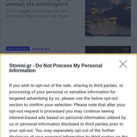
μουσική στα καταστήματα
Συνελήφθη εργαζόμενος και
κατασχέθηκε ενισχυτής ήχου
ΡΕΠΟΡΤΑΖ
ΜΟΥΣΙΚΗ
Μια ξεχωριστή μουσική βραδιά
με τον Πάνο Βλάχο στο Κάστρο
Stonisi.gr -
Do Not Process My Personal
της Μυτιλήνης
Information
Μια συναυλία με λαϊκά,
μπαλάντες, επιτυχίες των ’90s και
έντονο κοινωνικό αποτύπωμα
If you wish to opt-out of the sale, sharing to third parties, or
processing of your personal or sensitive information for
targeted advertising by us, please use the below opt-out
ΔΡΑΣΕΙΣ
section to confirm your selection. Please note that after your
Aegean Regatta 2026 με ρότα
opt-out request is processed you may continue seeing
στα ακριτικά νησιά του Αιγαίου
interest-based ads based on personal information utilized by
Η επετειακή 25η διοργάνωση
us or personal information disclosed to third parties prior to
συνδέει τη Χίο, τους Φούρνους, το
your opt-out. You may separately opt-out of the further
Αγαθονήσι και τη Σάμο από τις 21
έως τις 28 Αυγούστου
disclosure of your personal information by third parties on the