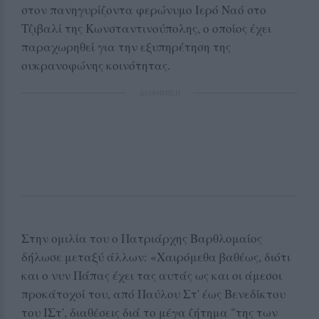
στον πανηγυρίζοντα φερώνυμο Ιερό Ναό στο
Τζιβαλί της Κωνσταντινούπολης, ο οποίος έχει
παραχωρηθεί για την εξυπηρέτηση της
ουκρανοφώνης κοινότητας.
ΔΙΑΦΗΜΙΣΗ
Στην ομιλία του ο Πατριάρχης Βαρθλομαίος
δήλωσε μεταξύ άλλων: «Χαιρόμεθα βαθέως, διότι
και ο νυν Πάπας έχει τας αυτάς ως και οι άμεσοι
προκάτοχοί του, από Παύλου Στ' έως Βενεδίκτου
του ΙΣτ', διαθέσεις διά το μέγα ζήτημα "της των