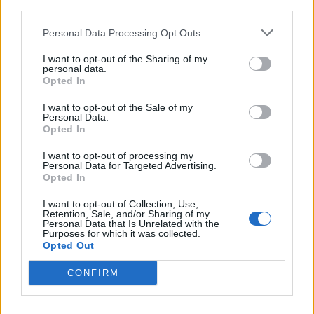
third parties.
δοκιμαζόμενον λαόν της Ουκρανίας, ο οποίος επί
σχεδόν τρία έτη βιώνει την φρίκην ενός
Personal Data Processing Opt Outs
αποτροπαίου πολέμου από μέρους της Ρωσικής
I want to opt-out of the Sharing of my
Ομοσπονδίας. Η επικειμένη εορτή των
personal data.
Opted In
Χριστουγέννων, η κατ᾽ εξοχήν ημέρα εξαγγελίας
της "επί γης ειρήνης", θα πρέπει να κινητοποιήσει
I want to opt-out of the Sale of my
Personal Data.
όλους για τον οριστικό τερματισμό του πολέμου
Opted In
με δικαία και βιώσιμη ειρήνη για την Ουκρανία.
I want to opt-out of processing my
Προσευχόμεθα αδιαλείπτως υπέρ της ταχείας και
Personal Data for Targeted Advertising.
πλήρους αποκαταστάσεως της υγείας των
Opted In
τραυματιών και υπέρ αναπαύσεως της ψυχής των
I want to opt-out of Collection, Use,
θυμάτων και κουφισμού των οικογενειών των
Retention, Sale, and/or Sharing of my
Personal Data that Is Unrelated with the
τόσον εις την Ουκρανίαν όσον και εις την Ρωσίαν».
Purposes for which it was collected.
Opted Out
Τέλος, ο ίδιος τόνισε: «Σήμερον δε απευθύνομεν
CONFIRM
ιδιαιτέρας ικεσίας προς τον εορταζόμενον 'Αγιον
Νικόλαον και υπέρ όλων εκείνων των Ρώσων