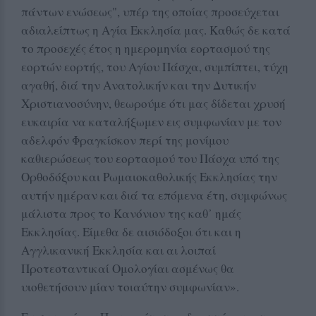
πάντων ενώσεως", υπέρ της οποίας προσεύχεται
αδιαλείπτως η Αγία Εκκλησία μας. Καθώς δε κατά
το προσεχές έτος η ημερομηνία εορτασμού της
εορτών εορτής, του Αγίου Πάσχα, συμπίπτει, τύχη
αγαθή, διά την Ανατολικήν και την Δυτικήν
Χριστιανοσύνην, θεωρούμε ότι μας δίδεται χρυσή
ευκαιρία να καταλήξωμεν εις συμφωνίαν με τον
αδελφόν Φραγκίσκον περί της μονίμου
καθιερώσεως του εορτασμού του Πάσχα υπό της
Ορθοδόξου και Ρωμαιοκαθολικής Εκκλησίας την
αυτήν ημέραν και διά τα επόμενα έτη, συμφώνως
μάλιστα προς το Κανόνιον της καθ᾽ ημάς
Εκκλησίας. Είμεθα δε αισιόδοξοι ότι και η
Αγγλικανική Εκκλησία και αι λοιπαί
Προτεσταντικαί Ομολογίαι ασμένως θα
υιοθετήσουν μίαν τοιαύτην συμφωνίαν».