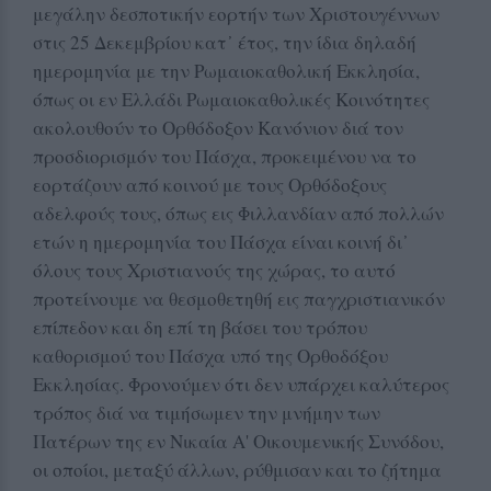
μεγάλην δεσποτικήν εορτήν των Χριστουγέννων
στις 25 Δεκεμβρίου κατ᾽ έτος, την ίδια δηλαδή
ημερομηνία με την Ρωμαιοκαθολική Εκκλησία,
όπως οι εν Ελλάδι Ρωμαιοκαθολικές Κοινότητες
ακολουθούν το Ορθόδοξον Κανόνιον διά τον
προσδιορισμόν του Πάσχα, προκειμένου να το
εορτάζουν από κοινού με τους Ορθόδοξους
αδελφούς τους, όπως εις Φιλλανδίαν από πολλών
ετών η ημερομηνία του Πάσχα είναι κοινή δι᾽
όλους τους Χριστιανούς της χώρας, το αυτό
προτείνουμε να θεσμοθετηθή εις παγχριστιανικόν
επίπεδον και δη επί τη βάσει του τρόπου
καθορισμού του Πάσχα υπό της Ορθοδόξου
Εκκλησίας. Φρονούμεν ότι δεν υπάρχει καλύτερος
τρόπος διά να τιμήσωμεν την μνήμην των
Πατέρων της εν Νικαία Α' Οικουμενικής Συνόδου,
οι οποίοι, μεταξύ άλλων, ρύθμισαν και το ζήτημα