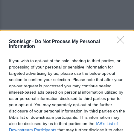
Stonisi.gr -
Do Not Process My Personal
Information
If you wish to opt-out of the sale, sharing to third parties, or
processing of your personal or sensitive information for
targeted advertising by us, please use the below opt-out
section to confirm your selection. Please note that after your
opt-out request is processed you may continue seeing
interest-based ads based on personal information utilized by
us or personal information disclosed to third parties prior to
your opt-out. You may separately opt-out of the further
Συγκεκριμένα, ο Οικουμενικός Πατριάρχης
disclosure of your personal information by third parties on the
ανέφερε: «Το ανύστακτον ενδιαφέρον της Μητρός
IAB’s list of downstream participants. This information may
Εκκλησίας Κωνσταντινουπόλεως επεκτείνεται
also be disclosed by us to third parties on the
IAB’s List of
Downstream Participants
that may further disclose it to other
όμως και προς τον πιστόν και σκληρώς