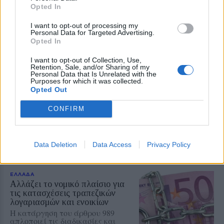
Δύο τραυματίες σε τροχαίο στο
Opted In
Λιβαδοχώρι της Λήμνου
Ένα Ι.Χ. αυτοκίνητο βγήκε από την
I want to opt-out of processing my
πορεία τους και ανατράπηκε εκτός
Personal Data for Targeted Advertising.
του οδοστρώματος
Opted In
I want to opt-out of Collection, Use,
Retention, Sale, and/or Sharing of my
Personal Data that Is Unrelated with the
Purposes for which it was collected.
ΒΟΡΕΙΟ ΑΙΓΑΙΟ
Opted Out
Σύλληψη στη Λήμνο για δυνατή
μουσική σε κατάστημα
CONFIRM
Κατασχέθηκε ενισχυτής ήχου – Η
ένταση ξεπερνούσε το ανώτατο
επιτρεπόμενο όριο αναφέρει η
ανακοίνωση της Αστυνομίας
Data Deletion
Data Access
Privacy Policy
ΕΛΛΑΔΑ
Αλλάζει το νομικό πλαίσιο για
τις κατασχέσεις τραπεζικών
λογαριασμών και ενοικίων
Η κατάργηση του άρθρου 989
απλοποιεί τις διαδικασίες και