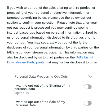
If you wish to opt-out of the sale, sharing to third parties, or
processing of your personal or sensitive information for
targeted advertising by us, please use the below opt-out
ΕΛΛΑΔΑ
Ξεκινά το νέο «Τουρισμός για
section to confirm your selection. Please note that after your
Όλους» με αυξημένες
opt-out request is processed you may continue seeing
επιδοτήσεις
interest-based ads based on personal information utilized by
Οι αιτήσεις ανοίγουν σήμερα στις
us or personal information disclosed to third parties prior to
12 το μεσημέρι και θα
your opt-out. You may separately opt-out of the further
υποβάλλονται αρχικά ανάλογα με
το τελευταίο ψηφίο του ΑΦΜ
disclosure of your personal information by third parties on the
IAB’s list of downstream participants. This information may
also be disclosed by us to third parties on the
IAB’s List of
ΚΟΣΜΟΣ
Downstream Participants
that may further disclose it to other
Στα 81 δολάρια υποχώρησε το
third parties.
πετρέλαιο
Πιέσεις στις διεθνείς τιμές από την
Personal Data Processing Opt Outs
προοπτική συμφωνίας για την
ελεύθερη ναυσιπλοΐα στα Στενά
του Ορμούζ
I want to opt-out of the Sharing of my
personal data.
Opted In
I want to opt-out of the Sale of my
ΒΟΡΕΙΟ ΑΙΓΑΙΟ
Personal Data.