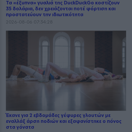
Τα «έξυπνα» γυαλιά της DuckDuckGo κοστίζουν
35 δολάρια, δεν χρειάζονται ποτέ φόρτιση και
προστατεύουν την ιδιωτικότητα
2026-08-06 07:34:28
Έκανε για 2 εβδομάδες γέφυρες γλουτών με
εναλλάξ άρση ποδιών και εξαφανίστηκε ο πόνος
στα γόνατα