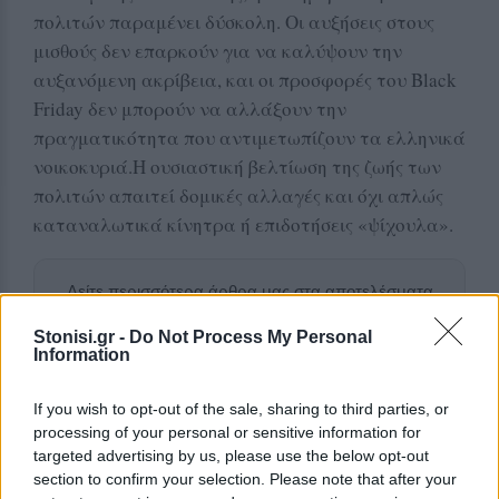
πολιτών παραμένει δύσκολη. Οι αυξήσεις στους
μισθούς δεν επαρκούν για να καλύψουν την
αυξανόμενη ακρίβεια, και οι προσφορές του Black
Friday δεν μπορούν να αλλάξουν την
πραγματικότητα που αντιμετωπίζουν τα ελληνικά
νοικοκυριά.Η ουσιαστική βελτίωση της ζωής των
πολιτών απαιτεί δομικές αλλαγές και όχι απλώς
καταναλωτικά κίνητρα ή επιδοτήσεις «ψίχουλα».
Δείτε περισσότερα άρθρα μας στα αποτελέσματα
αναζήτησης
Stonisi.gr -
Do Not Process My Personal
Information
Add stonisi.gr on Google ↗
If you wish to opt-out of the sale, sharing to third parties, or
processing of your personal or sensitive information for
ΣΤΗΝ ΙΔΙΑ ΚΑΤΗΓΟΡΙΑ
targeted advertising by us, please use the below opt-out
section to confirm your selection. Please note that after your