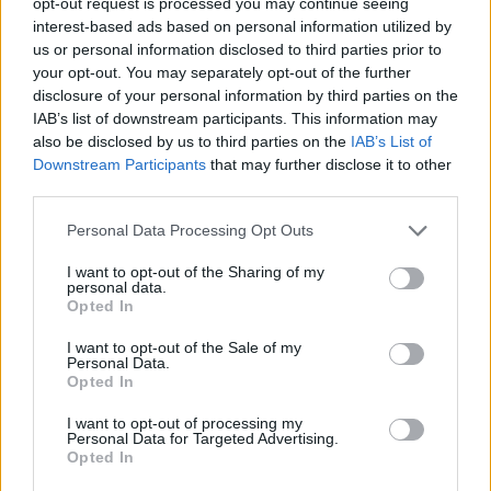
opt-out request is processed you may continue seeing
ΜΥΤΙΛΗΝΗ
interest-based ads based on personal information utilized by
Δημόσιο «ευχαριστώ» της
ΔΕΥΑΛ στην Αστυνομία
us or personal information disclosed to third parties prior to
Ιδιαίτερη αναφορά στην
your opt-out. You may separately opt-out of the further
Αστυνομική Διεύθυνση Λέσβου και
disclosure of your personal information by third parties on the
το Τμήμα Τροχαίας για τη βοήθεια
IAB’s list of downstream participants. This information may
κατά τη διάρκεια των εργασιών
στην Ελευθερίου Βενιζέλου
also be disclosed by us to third parties on the
IAB’s List of
Downstream Participants
that may further disclose it to other
third parties.
ΤΟΥΡΙΣΜΟΣ
Πάνω από 65.000 Τούρκοι
Personal Data Processing Opt Outs
τουρίστες στη Λέσβο στο
επτάμηνο
I want to opt-out of the Sharing of my
personal data.
Καθοριστική για την τελική εικόνα
η τουριστική κίνηση έως το τέλος
Opted In
Σεπτεμβρίου
I want to opt-out of the Sale of my
Personal Data.
Opted In
ΣΥΝΕΝΤΕΥΞΗ
ΜΥΤΙΛΗΝΗ
I want to opt-out of processing my
Η Έλενα Παπαρίζου τραγουδά
Personal Data for Targeted Advertising.
στη Μυτιλήνη για τους εθελοντές
Opted In
αιμοδότες