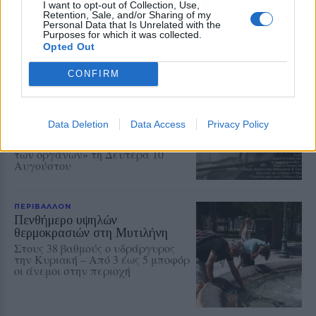
Μεγάλη συναυλία στις 19
I want to opt-out of Collection, Use,
Αυγούστου στο Δημοτικό Στάδιο
Retention, Sale, and/or Sharing of my
Μυτιλήνης – Μέρος των εσόδων θα
Personal Data that Is Unrelated with the
διατεθεί για την ενίσχυση του
Purposes for which it was collected.
Συλλόγου Εθελοντών Αιμοδοτών
Opted Out
CONFIRM
ΑΤΖΕΝΤΑ
Αφιέρωμα στον Νίκο Καλαϊτζή –
Μπινταγιάλα στον Μεσότοπο
Μουσική, φωτογραφία και
Data Deletion
Data Access
Privacy Policy
δραματοποίηση συνθέτουν την
εκδήλωση «Έρωτας με τις χορδές
των οργάνων» τη Δευτέρα 10
Αυγούστου
ΠΕΡΙΒΑΛΛΟΝ
Πενθήμερο υψηλών
θερμοκρασιών στη Μυτιλήνη
Στους 38 βαθμούς ο υδράργυρος
την Κυριακή – Από 3 έως 5 μποφόρ
οι άνεμοι στην περιοχή