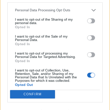
third parties.
Τρίτη αρχειοθέτηση χωρίς
έρευνα στο σκάνδαλο των
Personal Data Processing Opt Outs
υποκλοπών
«Ταφόπλακα» στην υπόθεση των
I want to opt-out of the Sharing of my
τηλεφωνικών υποκλοπών
personal data.
επιχειρεί να βάλει και πάλι ο
Opted In
Άρειος Πάγος. Κατηγορηματικό
«όχι» του εισαγγελέα του
I want to opt-out of the Sale of my
Ανωτάτου Δικαστηρίου στην
Personal Data.
ανάσυρση από το αρχείο της πιο
Opted In
σκοτεινής υπόθεσης των
τηλεφωνικών υποκλοπών
I want to opt-out of processing my
Personal Data for Targeted Advertising.
Opted In
ΕΛΛΑΔΑ
Η ακρίβεια εξανεμίζει τις
I want to opt-out of Collection, Use,
χαμηλές συντάξεις
Retention, Sale, and/or Sharing of my
Στα 633 ευρώ η μέση σύνταξη
Personal Data that Is Unrelated with the
χηρείας
Purposes for which it was collected.
Opted Out
CONFIRM
ΚΟΣΜΟΣ