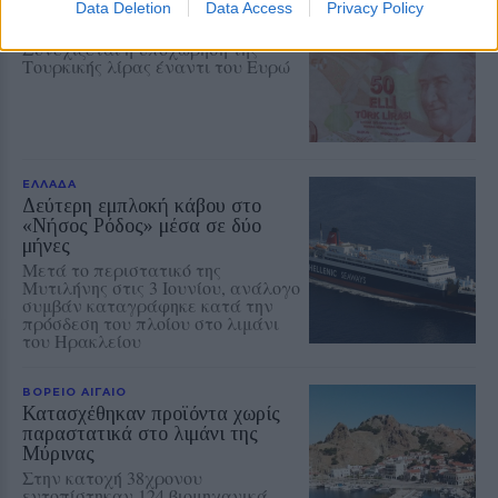
Οριακή κάμψη του πληθωρισμού
Data Deletion
Data Access
Privacy Policy
στην Τουρκία
Συνεχίζεται η υποχώρηση της
Τουρκικής λίρας έναντι του Ευρώ
ΕΛΛΑΔΑ
Δεύτερη εμπλοκή κάβου στο
«Νήσος Ρόδος» μέσα σε δύο
μήνες
Μετά το περιστατικό της
Μυτιλήνης στις 3 Ιουνίου, ανάλογο
συμβάν καταγράφηκε κατά την
πρόσδεση του πλοίου στο λιμάνι
του Ηρακλείου
ΒΟΡΕΙΟ ΑΙΓΑΙΟ
Κατασχέθηκαν προϊόντα χωρίς
παραστατικά στο λιμάνι της
Μύρινας
Στην κατοχή 38χρονου
εντοπίστηκαν 124 βιομηχανικά