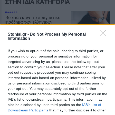
ΣΤΗΝ ΙΔΙΑ ΚΑΤΗΓΟΡΙΑ
ΕΛΛΑΔΑ
Βουτιά έκανε το πραγματικό
εισόδημα των ελληνικών
νοικοκυριών
Μείωση 3,6% το πρώτο τρίμηνο του
Stonisi.gr -
Do Not Process My Personal
2026, η χειρότερη επίδοση μεταξύ
Information
21 χωρών μελών του ΟΟΣΑ.
Καθοριστική η υποχώρηση των
κοινωνικών παροχών και του
If you wish to opt-out of the sale, sharing to third parties, or
εισοδήματος από περιουσιακά
processing of your personal or sensitive information for
στοιχεία
targeted advertising by us, please use the below opt-out
section to confirm your selection. Please note that after your
ΕΛΛΑΔΑ
opt-out request is processed you may continue seeing
Πήραν «φωτιά» καύσιμα, κρέας
interest-based ads based on personal information utilized by
και αεροπορικά εισιτήρια
us or personal information disclosed to third parties prior to
Ετήσιες ανατιμήσεις έως 53,2%
κατέγραψε η ΕΛΣΤΑΤ. Επτά
your opt-out. You may separately opt-out of the further
βασικά αγαθά και υπηρεσίες
disclosure of your personal information by third parties on the
εμφανίζουν αυξήσεις με διψήφιο
IAB’s list of downstream participants. This information may
ποσοστό
also be disclosed by us to third parties on the
IAB’s List of
Downstream Participants
that may further disclose it to other
ΕΛΛΑΔΑ