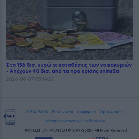
Στα 156 δισ. ευρώ οι καταθέσεις των νοικοκυριών
- Απέχουν 40 δισ. από τα προ κρίσης επίπεδα
2026-08-07 03:14:20
2251028000
Επικοινωνία
Διαφήμιση
Όροι Χρήσης -
Πολιτική Προσωπικών Δεδομένων
ΚΟΙΝΣΕΠ ΕΝΗΜΕΡΩΣΗ © 2019-2022 - All Right Reserved