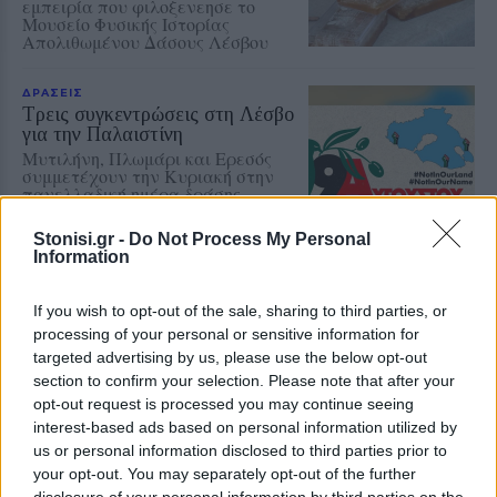
εμπειρία που φιλοξενεησε το
Μουσείο Φυσικής Ιστορίας
Απολιθωμένου Δάσους Λέσβου
ΔΡΑΣΕΙΣ
Τρεις συγκεντρώσεις στη Λέσβο
για την Παλαιστίνη
Μυτιλήνη, Πλωμάρι και Ερεσός
συμμετέχουν την Κυριακή στην
πανελλαδική ημέρα δράσης
ενάντια στον πόλεμο στη Γάζα και
στη συνέχιση της συνεργασίας
Stonisi.gr -
Do Not Process My Personal
Ελλάδας–Ισραήλ
Information
ΔΡΑΣΕΙΣ
If you wish to opt-out of the sale, sharing to third parties, or
Τα παιδιά ανακαλύπτουν το
processing of your personal or sensitive information for
Απολιθωμένο Δάσος μέσα από
ένα νέο παιχνίδι
targeted advertising by us, please use the below opt-out
Διαδραστική εκπαιδευτική δράση
section to confirm your selection. Please note that after your
στο Μουσείο του Σιγρίου, με
opt-out request is processed you may continue seeing
αναμνηστικά για όλους και ετήσια
interest-based ads based on personal information utilized by
κάρτα ελεύθερης εισόδου για τον
us or personal information disclosed to third parties prior to
νικητή
your opt-out. You may separately opt-out of the further