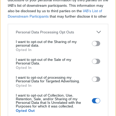
disclosure of your personal information by third parties on the
ΔΡΑΣΕΙΣ
IAB’s list of downstream participants. This information may
Κάλεσμα για συγκέντρωση υπέρ
also be disclosed by us to third parties on the
IAB’s List of
της Παλαιστίνης από
ανειδίκευτους γιατρούς της
Downstream Participants
that may further disclose it to other
Λέσβου
third parties.
Την Κυριακή 9 Αυγούστου, στις
7.30 το απόγευμα, έξω από το
Personal Data Processing Opt Outs
κεντρικό κτήριο της Περιφέρειας
Βορείου Αιγαίου στη Μυτιλήνη η
I want to opt-out of the Sharing of my
κινητοποίηση
personal data.
Opted In
ΔΡΑΣΕΙΣ
Ρούχα και τρόφιμα για τους
I want to opt-out of the Sale of my
Personal Data.
ανθρώπους που έχουν ανάγκη
Opted In
Νέα συνεργασία της
«Ανακύκλωσης Αιγαίου» με τον
I want to opt-out of processing my
Σύνδεσμο Κοινωνικής Προστασίας
Personal Data for Targeted Advertising.
και Αλληλεγγύης
Opted In
I want to opt-out of Collection, Use,
Retention, Sale, and/or Sharing of my
ΔΡΑΣΕΙΣ
Personal Data that Is Unrelated with the
Purposes for which it was collected.
Καλοκαιρινή γιορτή για τα
Opted Out
παιδιά της «Κυψέλης»