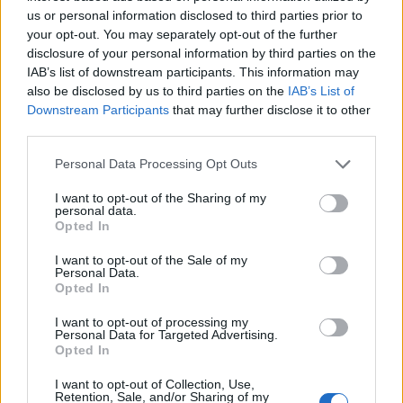
Παρέμβαση της Ένωσης Ιδιωτικών
us or personal information disclosed to third parties prior to
Υπαλλήλων Λέσβου για τα
διευρυμένα ωράρια και τις
your opt-out. You may separately opt-out of the further
συνθήκες εργασίας στα εμπορικά
disclosure of your personal information by third parties on the
καταστήματα
IAB’s list of downstream participants. This information may
also be disclosed by us to third parties on the
IAB’s List of
ΔΡΑΣΕΙΣ
Downstream Participants
that may further disclose it to other
Έκκληση για νέο πυροσβεστικό
third parties.
όχημα στο Πλωμάρι
Ξεκίνησε εκστρατεία
Personal Data Processing Opt Outs
συγκέντρωσης χρημάτων για την
αγορά νέου πυροσβεστικού
οχήματος 4Χ4
I want to opt-out of the Sharing of my
personal data.
Opted In
I want to opt-out of the Sale of my
ΔΡΑΣΕΙΣ
Personal Data.
Μνήμες προσφυγιάς και μήνυμα
Opted In
ειρήνης στο Πολύκεντρο
Πλωμαρίου
I want to opt-out of processing my
Κατάμεστη η αίθουσα στην
Personal Data for Targeted Advertising.
προβολή της ταινίας «Διωγμένοι
Opted In
για την ειρήνη – Όταν οι Έλληνες
και οι Τούρκοι χωρίστηκαν»,
I want to opt-out of Collection, Use,
παρουσία του σκηνοθέτη Osman
Retention, Sale, and/or Sharing of my