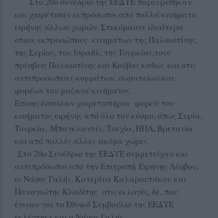
Στο 20ο συνέδριο της ΕΕΔΥΕ παρευρέθηκαν
και χαιρέτισαν εκπρόσωποι από πολλά κινήματα
ειρήνης άλλων χωρών. Στεκόμαστε ιδιαίτερα
στους εκπροσώπους κινημάτων της Παλαιστίνης,
της Συρίας, του Ισραήλ, της Τουρκίας,τους
πρέσβεις Παλαιστίνης και Κούβας καθώς και στις
αντιπροσωπείες κομμάτων, σωματείων και
φορέων του μαζικού κινήματος.
Επίσης έστειλαν χαιρετιστήρια φορείς του
κινήματος ειρήνης από όλο τον κόσμο, όπως Συρία,
Τουρκία, Μπαγκλαντές, Τσεχία, ΗΠΑ, Βρετανία
και από πολλές άλλες ακόμα χώρες.
Στο 20ο Συνέδριο της ΕΕΔΥΕ συμμετείχαν και
αντιπρόσωποι από την Επιτροπή Ειρήνης Λέσβου,
οι Νάσος Γαλής, Κατερίνα Καλαρουτάκου και
Παναγιώτης Κλαδίτης στις εκλογές, δε, που
έγιναν για το Εθνικό Συμβούλιο της ΕΕΔΥΕ
εκλέχτηκε και ο Νάσος Γαλής.