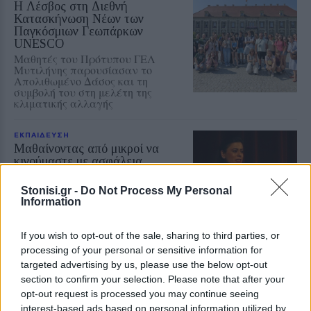
Η Λέσβος στη Διεθνή
Κατασκήνωση Νέων των
Παγκόσμιων Γεωπάρκων
UNESCO
Μαθητές του Πρότυπου ΓΕΛ
Μυτιλήνης παρουσίασαν το
Απολιθωμένο Δάσος και τη
συμβολή του στη μελέτη της
κλιματικής αλλαγής
ΕΚΠΑΙΔΕΥΣΗ
Μαθαίνοντας από μικροί να
κινούμαστε με ασφάλεια
Εκδήλωση της Ένωσης Συλλόγων
Γονέων Δυτικής Λέσβου με
Stonisi.gr -
Do Not Process My Personal
ομιλήτρια την αστυνόμο Χρύσα
Information
Βακάλη
If you wish to opt-out of the sale, sharing to third parties, or
processing of your personal or sensitive information for
ΑΓΟΡΑ
targeted advertising by us, please use the below opt-out
Αντίδραση των ιδιωτικών
section to confirm your selection. Please note that after your
υπαλλήλων για τη Λευκή Νύχτα
opt-out request is processed you may continue seeing
της Μυτιλήνης
interest-based ads based on personal information utilized by