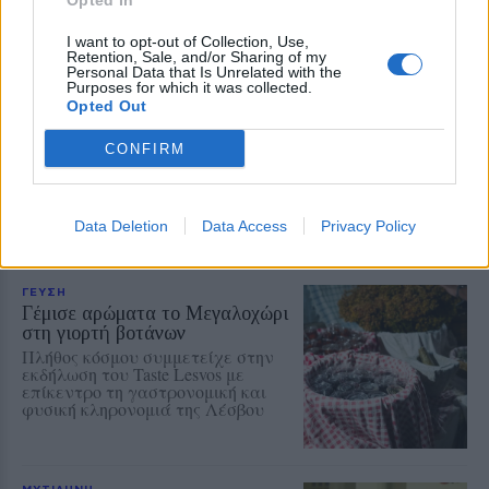
Opted In
Λειτουργία το πρωί της Πέμπτης
I want to opt-out of Collection, Use,
Retention, Sale, and/or Sharing of my
Personal Data that Is Unrelated with the
Purposes for which it was collected.
ΑΤΖΕΝΤΑ
Opted Out
Πανηγύρι του Αγίου
Χαραλάμπους στο Παλαιοχώρι
CONFIRM
Ιερά Λειτουργία, περιφορά της
εικόνας, έφιπποι συμμετέχοντες
και παραδοσιακό γλέντι την
Παρασκευή 7 Αυγούστου
Data Deletion
Data Access
Privacy Policy
ΓΕΥΣΗ
Γέμισε αρώματα το Μεγαλοχώρι
στη γιορτή βοτάνων
Πλήθος κόσμου συμμετείχε στην
εκδήλωση του Taste Lesvos με
επίκεντρο τη γαστρονομική και
φυσική κληρονομιά της Λέσβου
ΜΥΤΙΛΗΝΗ