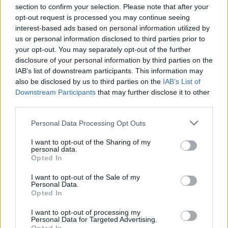
Συγκέντρωση αλληλεγγύης στον
section to confirm your selection. Please note that after your
Παλαιστινιακό λαό στη
opt-out request is processed you may continue seeing
Μυτιλήνη
interest-based ads based on personal information utilized by
Την Κυριακή 9 Αυγούστου, στις
us or personal information disclosed to third parties prior to
19:30, μπροστά από το κεντρικό
your opt-out. You may separately opt-out of the further
κτήριο της Περιφέρειας Βορείου
Αιγαίου στη Μυτιλήνη
disclosure of your personal information by third parties on the
IAB’s list of downstream participants. This information may
also be disclosed by us to third parties on the
IAB’s List of
ΧΩΡΙΑ
Downstream Participants
that may further disclose it to other
Εγκαινιάστηκε η νέα παιδική
third parties.
χαρά στους Ταξιάρχες
Το έργο του Δήμου Μυτιλήνης
Personal Data Processing Opt Outs
παραδόθηκε στα παιδιά και στους
κατοίκους του χωριού
I want to opt-out of the Sharing of my
personal data.
Opted In
I want to opt-out of the Sale of my
ΧΩΡΙΑ
Personal Data.
Εορταστικές εκδηλώσεις για τη
Opted In
Μεταμόρφωση του Σωτήρος στο
Καγιάνι
I want to opt-out of processing my
Πανηγυρικός Εσπερινός το
Personal Data for Targeted Advertising.
απόγευμα της Τετάρτης και Θεία