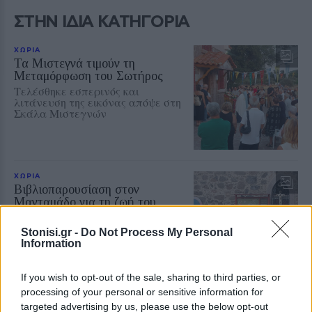
ΣΤΗΝ ΙΔΙΑ ΚΑΤΗΓΟΡΙΑ
ΧΩΡΙΑ
Τα Μιστεγνά τιμούν τη
Μεταμόρφωση του Σωτήρος
Τελέσθηκε εσπερινός και
λιτάνευση της εικόνας απόψε στη
Σκάλα Μιστεγνών
ΧΩΡΙΑ
Βιβλιοπαρουσίαση στον
Μανταμάδο για τη ζωή του
Νίκου Βαβούδη
Παρουσιάστηκε το μυθιστόρημα
Stonisi.gr -
Do Not Process My Personal
της Σωτηρίας Μαραγκοζάκη
Information
«Άσπρος σκύλος μαύρος σκύλος»,
εμπνευσμένο από τη διαδρομή του
Μανταμαδιώτη κομμουνιστή
If you wish to opt-out of the sale, sharing to third parties, or
processing of your personal or sensitive information for
targeted advertising by us, please use the below opt-out
ΔΡΑΣΕΙΣ