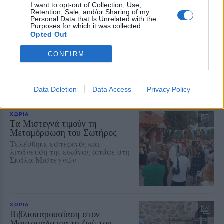
I want to opt-out of Collection, Use,
Retention, Sale, and/or Sharing of my
ΡΕΠΟΡΤΑΖ
ΕΚΠΑΙΔΕΥΣΗ
Personal Data that Is Unrelated with the
Η επόμενη μέρα στα σχολεία της
Purposes for which it was collected.
Μυτιλήνης μετά την κατάργηση
Opted Out
των σχολικών επιτροπών
Πάγιες προκαταβολές στους
CONFIRM
διευθυντές και σειρά εργολαβιών
για επισκευές και συντηρήσεις –
Αναλυτικά τα ποσά που
προβλέπονται για κάθε σχολική
Data Deletion
Data Access
Privacy Policy
μονάδα
ΧΩΡΙΑ
Τα Μιστεγνά τιμούν τη
Μεταμόρφωση του Σωτήρος
Τελέσθηκε εσπερινός και
λιτάνευση της εικόνας απόψε στη
Σκάλα Μιστεγνών
ΧΩΡΙΑ
Βιβλιοπαρουσίαση στον
Μανταμάδο για τη ζωή του