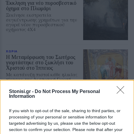
Έκκληση για νέο πυροσβεστικό
όχημα στο Πλωμάρι
Ξεκίνησε εκστρατεία
συγκέντρωσης χρημάτων για την
αγορά νέου πυροσβεστικού
οχήματος 4Χ4
ΧΩΡΙΑ
Η Μεταμόρφωση του Σωτήρος
γιορτάστηκε στο ξωκλήσι του
Χριστού στο Ίππειος
Με κατάνυξη πιστοί κάθε ηλικίας
τίμησαν την Δεσποτική Γιορτή
Stonisi.gr -
Do Not Process My Personal
Information
ΔΡΑΣΕΙΣ
Μνήμες προσφυγιάς και μήνυμα
If you wish to opt-out of the sale, sharing to third parties, or
ειρήνης στο Πολύκεντρο
processing of your personal or sensitive information for
Πλωμαρίου
targeted advertising by us, please use the below opt-out
Κατάμεστη η αίθουσα στην
section to confirm your selection. Please note that after your
προβολή της ταινίας «Διωγμένοι