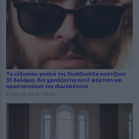
Τα «έξυπνα» γυαλιά της DuckDuckGo κοστίζουν
35 δολάρια, δεν χρειάζονται ποτέ φόρτιση και
προστατεύουν την ιδιωτικότητα
2026-08-06 07:34:28