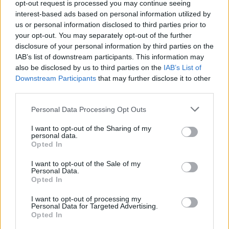
opt-out request is processed you may continue seeing
για την ειρήνη – Όταν οι Έλληνες
και οι Τούρκοι χωρίστηκαν»,
interest-based ads based on personal information utilized by
παρουσία του σκηνοθέτη Osman
us or personal information disclosed to third parties prior to
Okkan
your opt-out. You may separately opt-out of the further
disclosure of your personal information by third parties on the
ΑΓΡΟΤΕΣ
IAB’s list of downstream participants. This information may
«Σώστε τον κτηνοτρόφο από τον
also be disclosed by us to third parties on the
IAB’s List of
αφανισμό»
Downstream Participants
that may further disclose it to other
Παρέμβαση του Αγροτικού
third parties.
Συλλόγου Μανταμάδου για τον
αφθώδη πυρετό στη συναυλία της
Ρίτας Αντωνοπούλου
Personal Data Processing Opt Outs
I want to opt-out of the Sharing of my
personal data.
Opted In
ΧΩΡΙΑ
Καταγγελία για εγκατάλειψη και
I want to opt-out of the Sale of my
λύματα σε ρέμα της
Personal Data.
Λουτρόπολης Θερμής
Opted In
Κάτοικος της περιοχής κάνει λόγο
για χρόνια έλλειψη καθαρισμού
I want to opt-out of processing my
και σπασμένους αγωγούς
Personal Data for Targeted Advertising.
αποχέτευσης μέσα στην κοίτη
Opted In