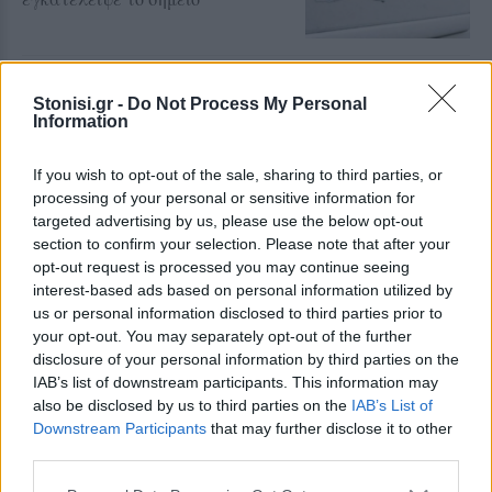
ΕΚΠΑΙΔΕΥΣΗ
Εκπαιδευτικοί του Πρότυπου
Stonisi.gr -
Do Not Process My Personal
ΓΕΛ Μυτιλήνης σε πρόγραμμα
Information
Erasmus+ στην Κρακοβία
Επιμόρφωση σε σύγχρονες
If you wish to opt-out of the sale, sharing to third parties, or
παιδαγωγικές μεθόδους,
εφαρμογές τεχνητής νοημοσύνης
processing of your personal or sensitive information for
και πρακτικές συμπεριληπτικής
targeted advertising by us, please use the below opt-out
εκπαίδευσης
section to confirm your selection. Please note that after your
opt-out request is processed you may continue seeing
ΔΡΑΣΕΙΣ
interest-based ads based on personal information utilized by
Η Λέσβος στη Διεθνή
us or personal information disclosed to third parties prior to
Κατασκήνωση Νέων των
your opt-out. You may separately opt-out of the further
Παγκόσμιων Γεωπάρκων
disclosure of your personal information by third parties on the
UNESCO
IAB’s list of downstream participants. This information may
Μαθητές του Πρότυπου ΓΕΛ
Μυτιλήνης παρουσίασαν το
also be disclosed by us to third parties on the
IAB’s List of
Απολιθωμένο Δάσος και τη
Downstream Participants
that may further disclose it to other
συμβολή του στη μελέτη της
third parties.
κλιματικής αλλαγής