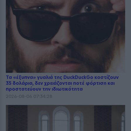
Τα «έξυπνα» γυαλιά της DuckDuckGo κοστίζουν
35 δολάρια, δεν χρειάζονται ποτέ φόρτιση και
προστατεύουν την ιδιωτικότητα
2026-08-06 07:34:28