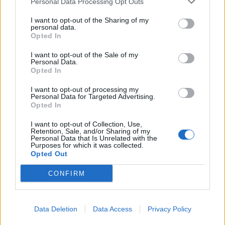
Personal Data Processing Opt Outs
ΕΚΠΑΙΔΕΥΣΗ
Μαθαίνοντας από μικροί να
I want to opt-out of the Sharing of my
κινούμαστε με ασφάλεια
personal data.
Opted In
Εκδήλωση της Ένωσης Συλλόγων
Γονέων Δυτικής Λέσβου με
ομιλήτρια την αστυνόμο Χρύσα
I want to opt-out of the Sale of my
Βακάλη
Personal Data.
Opted In
I want to opt-out of processing my
Personal Data for Targeted Advertising.
ΑΓΟΡΑ
Opted In
Αντίδραση των ιδιωτικών
υπαλλήλων για τη Λευκή Νύχτα
I want to opt-out of Collection, Use,
της Μυτιλήνης
Retention, Sale, and/or Sharing of my
Παρέμβαση της Ένωσης Ιδιωτικών
Personal Data that Is Unrelated with the
Υπαλλήλων Λέσβου για τα
Purposes for which it was collected.
διευρυμένα ωράρια και τις
Opted Out
συνθήκες εργασίας στα εμπορικά
καταστήματα
CONFIRM
ΔΡΑΣΕΙΣ
Έκκληση για νέο πυροσβεστικό
Data Deletion
Data Access
Privacy Policy
όχημα στο Πλωμάρι
Ξεκίνησε εκστρατεία