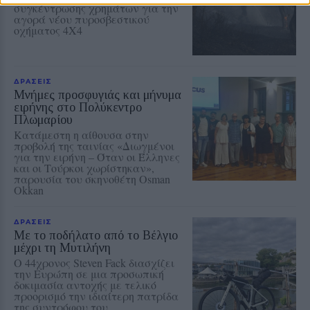
συγκέντρωσης χρημάτων για την
αγορά νέου πυροσβεστικού
οχήματος 4Χ4
ΔΡΑΣΕΙΣ
Μνήμες προσφυγιάς και μήνυμα
ειρήνης στο Πολύκεντρο
Πλωμαρίου
Κατάμεστη η αίθουσα στην
προβολή της ταινίας «Διωγμένοι
για την ειρήνη – Όταν οι Έλληνες
και οι Τούρκοι χωρίστηκαν»,
παρουσία του σκηνοθέτη Osman
Okkan
ΔΡΑΣΕΙΣ
Με το ποδήλατο από το Βέλγιο
μέχρι τη Μυτιλήνη
Ο 44χρονος Steven Fack διασχίζει
την Ευρώπη σε μια προσωπική
δοκιμασία αντοχής με τελικό
προορισμό την ιδιαίτερη πατρίδα
της συντρόφου του