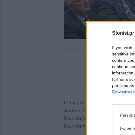
Stonisi.gr
If you wish 
sensitive in
confirm you
continue se
information 
further disc
participants
Downstream 
Επίσης στην εκδήλωση τιμήθηκ
Δάσους Λέσβου Νίκος Ζούρος γ
Persona
Κοινότητας Σιγρίου Κώστας Α
Κοινότητας Σιγρίου Γιάννης Τσ
I want t