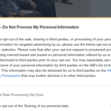
 -
Do Not Process My Personal Information
to opt-out of the sale, sharing to third parties, or processing of your per
ΔΙΑΦΗΜΙΣΗ
formation for targeted advertising by us, please use the below opt-out s
r selection. Please note that after your opt-out request is processed y
eing interest-based ads based on personal information utilized by us or
disclosed to third parties prior to your opt-out. You may separately opt-
losure of your personal information by third parties on the IAB’s list of
. This information may also be disclosed by us to third parties on the
IA
Participants
that may further disclose it to other third parties.
αν ο Διευθυντής του Μουσείου Απολιθωμένου
ια το 30χρονο έργο του, ο πρώην Πρόεδρος της
l Data Processing Opt Outs
θανασιάδης και ο πρώην Γραμματέας της
ίκνας.
o opt-out of the Sharing of my personal data.