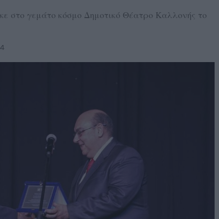
κε στο γεμάτο κόσμο Δημοτικό Θέατρο Καλλονής το
24