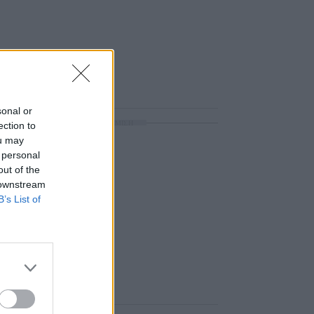
sonal or
ΔΙΑΦΗΜΙΣΗ
ection to
ou may
 personal
out of the
 downstream
B’s List of