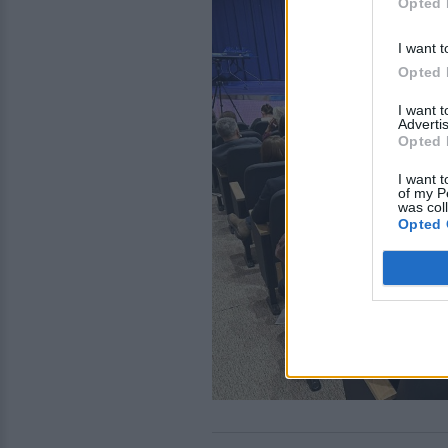
Opted 
I want t
Opted 
I want 
Advertis
Opted 
I want t
of my P
was col
Opted 